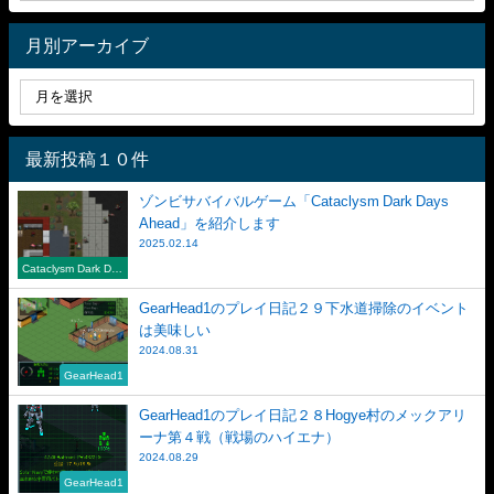
月別アーカイブ
最新投稿１０件
ゾンビサバイバルゲーム「Cataclysm Dark Days
Ahead」を紹介します
2025.02.14
Cataclysm Dark Day
s Ahead
GearHead1のプレイ日記２９下水道掃除のイベント
は美味しい
2024.08.31
GearHead1
GearHead1のプレイ日記２８Hogye村のメックアリ
ーナ第４戦（戦場のハイエナ）
2024.08.29
GearHead1