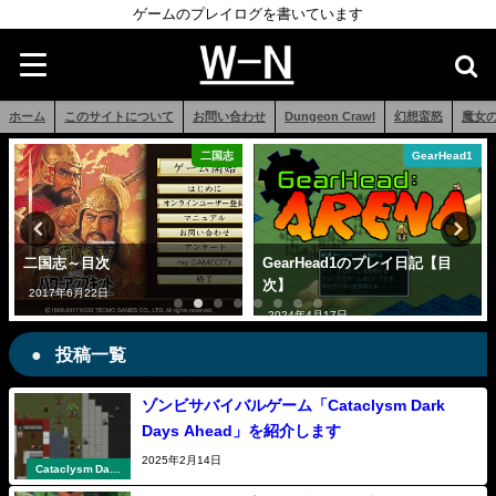
ゲームのプレイログを書いています
ホーム
このサイトについて
お問い合わせ
Dungeon Crawl
幻想蛮怒
魔女
二国志
GearHead1
二国志～目次
GearHead1のプレイ日記【目
次】
2017年6月22日
2024年4月17日
投稿一覧
ゾンビサバイバルゲーム「Cataclysm Dark
Days Ahead」を紹介します
2025年2月14日
Cataclysm Dark
Days Ahead