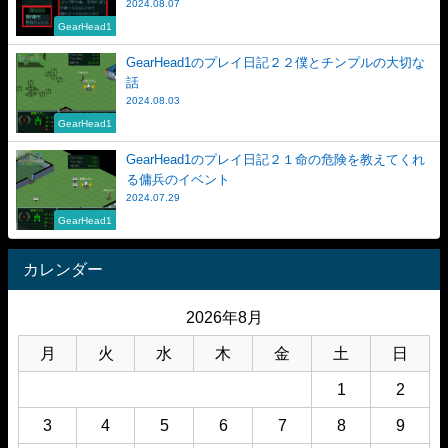
2024.08.07
GearHead1
GearHead1のプレイ日記２２僕とチンプルの大切な
話
2024.08.03
GearHead1
GearHead1のプレイ日記２１命の危険を教えてくれ
る傭兵のイベント
2024.07.29
GearHead1
カレンダー
2026年8月
月
火
水
木
金
土
日
1
2
3
4
5
6
7
8
9