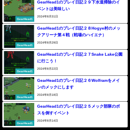
GearHead1のプレイ日記２９下水道掃除のイ
ベントは美味しい
2024年8月31日
GearHead1
GearHead1のプレイ日記２８Hogye村のメッ
クアリーナ第４戦（戦場のハイエナ）
2024年8月29日
GearHead1
GearHead1のプレイ日記２７Snake Lake公園
に行こう！
2024年8月22日
GearHead1
GearHead1のプレイ日記２６Wolframをメイ
ンのメックにします
2024年8月18日
GearHead1
GearHead1のプレイ日記２５メック部隊のボ
スを倒すイベント
2024年8月14日
GearHead1