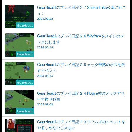
GearHead1のプレイ日記２７Snake Lake公園に行こ
う！
2024.08.22
GearHead1
GearHead1のプレイ日記２６Wolframをメインのメ
ックにします
2024.08.18
GearHead1
GearHead1のプレイ日記２５メック部隊のボスを倒
すイベント
2024.08.14
GearHead1
GearHead1のプレイ日記２４Hogye村のメックアリ
ーナ第３戦目
2024.08.08
GearHead1
GearHead1のプレイ日記２３クソムズのイベントを
やるしかないじゃない