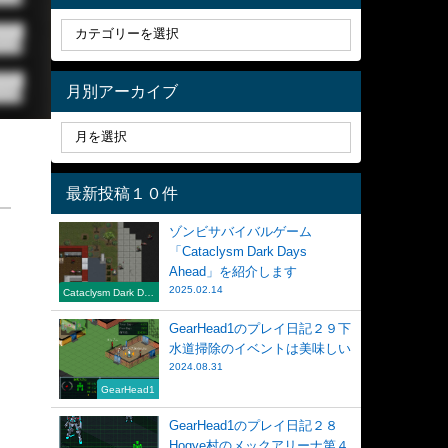
月別アーカイブ
最新投稿１０件
ゾンビサバイバルゲーム
「Cataclysm Dark Days
Ahead」を紹介します
2025.02.14
Cataclysm Dark Day
s Ahead
GearHead1のプレイ日記２９下
水道掃除のイベントは美味しい
2024.08.31
GearHead1
GearHead1のプレイ日記２８
Hogye村のメックアリーナ第４