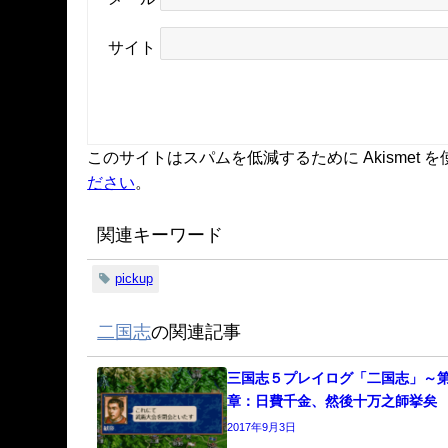
サイト
このサイトはスパムを低減するために Akismet 
ださい
。
関連キーワード
pickup
二国志
の関連記事
三国志５プレイログ「二国志」～
章：日費千金、然後十万之師挙矣
2017年9月3日