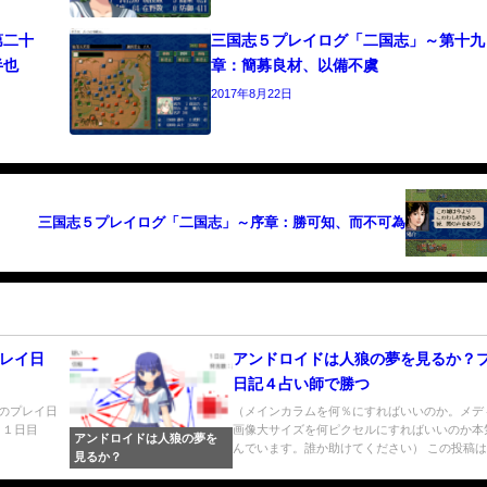
第二十
三国志５プレイログ「二国志」～第十九
半也
章：簡募良材、以備不虞
2017年8月22日
三国志５プレイログ「二国志」～序章：勝可知、而不可為
のプレイ日
アンドロイドは人狼の夢を見るか？
日記４占い師で勝つ
ad」のプレイ日
（メインカラムを何％にすればいいのか。メデ
 １日目
画像大サイズを何ピクセルにすればいいのか本
アンドロイドは人狼の夢を
んでいます。誰か助けてください） この投稿は..
見るか？