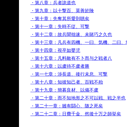
・第八章：兵者詭道也
・第九章：以十撃百、莫善於険
・第十章：先奪其所愛則聴矣
・第十一章：失時不従、可撃
・第十二章：故兵聞拙速、未賭巧之久也
・第十三章：凡兵有四機、一曰、気機、二曰、
・第十四章：視卒如嬰児
・第十五章：凡料敵有不卜而与之戦者八
・第十六章：以虞待不虞者勝
・第一七章：渉長道、後行未息、可撃
・第十八章：知彼知己者、百戦不殆
・第十九章：簡募良材、以備不虞
・第二十章：而不知地形之不可以戦、戦之半也
・第二十一章：雖有闘心、随之死矣
・第二十二章：日費千金、然後十万之師挙矣