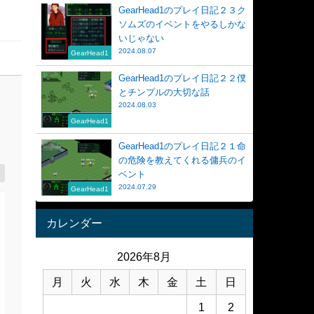
GearHead1のプレイ日記２３ク
ソムズのイベントをやるしかな
いじゃない
2024.08.07
GearHead1
GearHead1のプレイ日記２２僕
とチンプルの大切な話
2024.08.03
GearHead1
GearHead1のプレイ日記２１命
の危険を教えてくれる傭兵のイ
ベント
2024.07.29
GearHead1
カレンダー
2026年8月
月
火
水
木
金
土
日
1
2