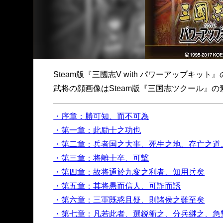
Steam版『三國志V with パワーアップ
武将の顔画像はSteam版『三国志ツクール』
・序章：勝可知、而不可為
・第一章：此励士之功也
・第二章：兵者国之大事、死生之地、存亡之道
・第三章：将離士卒、可撃
・第四章：故将通於九変之利者、知用兵矣
・第五章：其将愚而信人、可詐而誘
・第六章：三軍既惑且疑、則諸侯之難至矣
・第七章：凡若此者、選鋭衝之、分兵継之、急