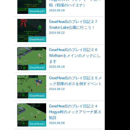
戦（戦場のハイエナ）
2024.08.29
GearHead1
GearHead1のプレイ日記２７
Snake Lake公園に行こう！
2024.08.22
GearHead1
GearHead1のプレイ日記２６
Wolframをメインのメックにし
ます
2024.08.18
GearHead1
GearHead1のプレイ日記２５メ
ック部隊のボスを倒すイベント
2024.08.14
GearHead1
GearHead1のプレイ日記２４
Hogye村のメックアリーナ第３
戦目
2024.08.08
GearHead1