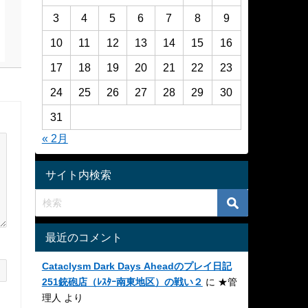
3
4
5
6
7
8
9
10
11
12
13
14
15
16
17
18
19
20
21
22
23
24
25
26
27
28
29
30
31
« 2月
サイト内検索
最近のコメント
Cataclysm Dark Days Aheadのプレイ日記
251銃砲店（ﾚｽﾀｰ南東地区）の戦い２
に
★管
理人
より