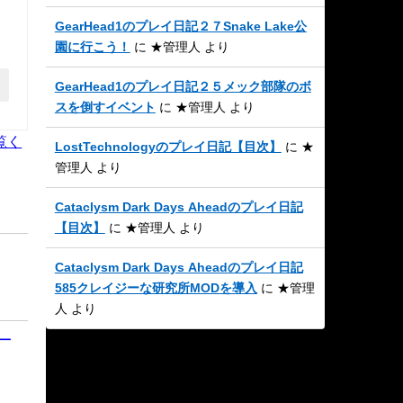
GearHead1のプレイ日記２７Snake Lake公
園に行こう！
に
★管理人
より
GearHead1のプレイ日記２５メック部隊のボ
スを倒すイベント
に
★管理人
より
覧く
LostTechnologyのプレイ日記【目次】
に
★
管理人
より
Cataclysm Dark Days Aheadのプレイ日記
【目次】
に
★管理人
より
Cataclysm Dark Days Aheadのプレイ日記
585クレイジーな研究所MODを導入
に
★管理
人
より
一