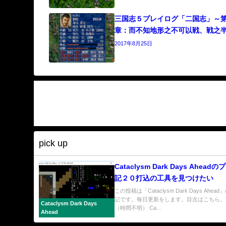
三国志５プレイログ「二国志」～
章：而不知地形之不可以戦、戦之
2017年8月25日
pick up
Cataclysm Dark Days Ahead
記２０打込の工具を見つけたい
この投稿は「Cataclysm Dark Days Ahe
記です。毎日更新をします。目次はこちら。
Cataclysm Dark Days
（時間不明） Ca...
Ahead