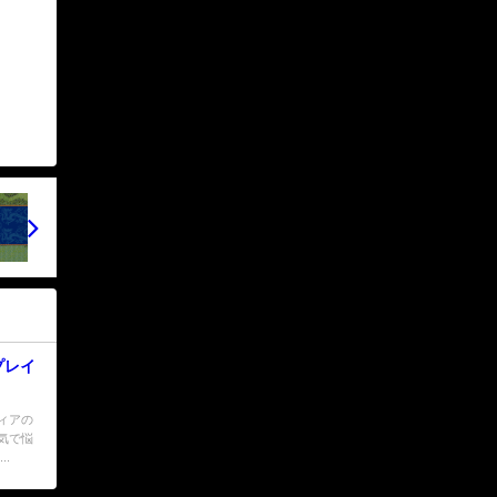
プレイ
ィアの
気で悩
.