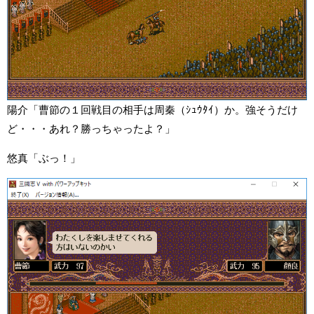
陽介「曹節の１回戦目の相手は周秦（ｼｭｳﾀｲ）か。強そうだけ
ど・・・あれ？勝っちゃったよ？」
悠真「ぶっ！」