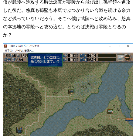
僕が武陵へ進攻する時は悠真が零陵から飛び出し孫堅領へ進攻
した後だ。悠真も孫堅も本気でぶつかり合い合戦を続ける余力
など残っていないだろう。そこへ僕は武陵へと攻め込み、悠真
の本拠地の零陵へと攻め込む。となれば決戦は零陵となるの
か？