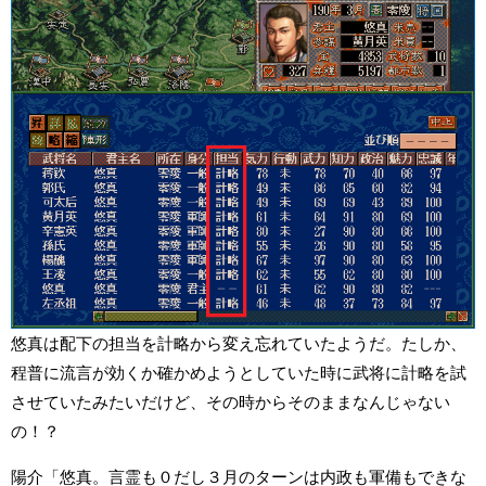
悠真は配下の担当を計略から変え忘れていたようだ。たしか、
程普に流言が効くか確かめようとしていた時に武将に計略を試
させていたみたいだけど、その時からそのままなんじゃない
の！？
陽介「悠真。言霊も０だし３月のターンは内政も軍備もできな