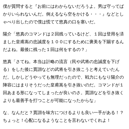
僕が質問すると『お前にはわからないだろうよ。男は守ってば
かりいられないんだ。例えるなら空をかける・・・』などとし
ゃべり出したので僕は慌てて悠真の口を塞いだ。
陽介「悠真のコマンドは２回残っているけど、１回は登用を済
ました皇甫嵩の忠誠度を１００にするために褒美を下賜するん
だよね。最後に残った１回は何をするの？」
悠真「さてね。本当は計略の流言（民や武将の忠誠度を下げ
る）をした後に賈詡などの武将を引き抜こうと考えていたん
だ。しかしどうやっても無理だったので、戦力にもなり陽介の
陣容にはまりそうだった皇甫嵩を引き抜いのだ。コマンドが１
回あまる形になってしまったが良いのさ。賈詡などを引き抜く
よりも最善手を打つことが可能になったからな」
な、なんだと？賈詡を味方につけるよりも良い一手がある！？
ちょっと！心配になるようなことを言わないでくれよ！