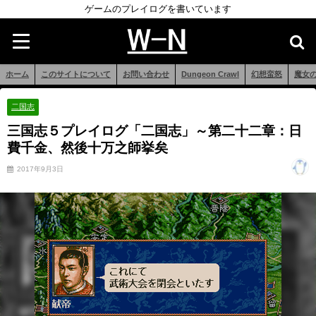
ゲームのプレイログを書いています
ホーム
このサイトについて
お問い合わせ
Dungeon Crawl
幻想蛮怒
魔女
二国志
三国志５プレイログ「二国志」～第二十二章：日
費千金、然後十万之師挙矣
2017年9月3日