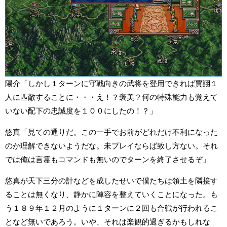
陽介「しかし１ターンに守戦向きの武将を登用できれば賈詡１
人に匹敵することに・・・え！？褒美？何の特殊能力も覚えて
いない配下の忠誠度を１００にしたの！？」
悠真「見ての通りだ。この一手でお前がどれだけ不利になった
のか理解できないようだな。未プレイならば致し方ない。それ
では俺は言霊もコマンドも無いのでターンを終了させるぞ」
悠真が天下三分の計などを成したせいで僕たちは領土を隣接す
ることは無くなり、静かに陣容を整えていくことになった。も
う１８９年１２月のように１ターンに２回も合戦が行われるこ
となど無いであろう。いや、それは楽観的過ぎるかもしれな