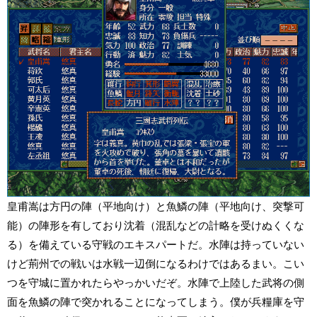
皇甫嵩は方円の陣（平地向け）と魚鱗の陣（平地向け、突撃可
能）の陣形を有しており沈着（混乱などの計略を受けぬくくな
る）を備えている守戦のエキスパートだ。水陣は持っていない
けど荊州での戦いは水戦一辺倒になるわけではあるまい。こい
つを守城に置かれたらやっかいだぞ。水陣で上陸した武将の側
面を魚鱗の陣で突かれることになってしまう。僕が兵糧庫を守