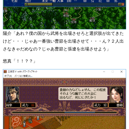
陽介「あれ？僕の国から武将を出場させろと選択肢が出てきた
けど・・・じゃあ一番強い曹節を出場させて・・・ん？２人出
さなきゃだめなの？じゃあ曹節と張遼を出場させよう」
悠真「！！？？」