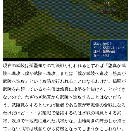
現在の武陵は孫堅領なので決戦が行われるとすれば『悠真が武
陵へ進攻→僕が武陵へ進攻』または『僕が武陵へ進攻→悠真が
武陵へ進攻』という攻防が行われることになるわけだ。孫堅が
武陵を占領しているから僕は悠真に攻勢を仕掛けることができ
ないので、わざわざ悠真から武陵へ進攻することはないだろ
う。武陵戦をするとなれば後者である僕が守戦側の合戦になる
わけだけど・・・武陵戦で活躍するのは水戦の得意とする武
将、次点で平地戦に選れた武将かな。山地向きの陣形しか持っ
ていない武将は残念ながら待機となってしまうかもしれない。