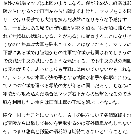
長沙の戦場マップは上図のようになる。僕が攻め込む経路は武
陵からになるので画面左から出陣するわけだ。マップを見る限
り、やはり長沙でも大河を挟んだ攻防になりそうな予感はす
る。一番上にある城では守戦側が武将を沼地（兵が沼に捕らわ
れて無抵抗の状態になることがある）に配置することになりそ
うなので悠真は大軍を駐屯させることはないだろう。マップの
下部にある城では陸地からの進軍で守城が包囲されてしまうの
で決戦は中央の城になるような気はする。でも中央の城の周囲
は陸地が多く、思ったよりも守戦には向いていないかもしれな
い。シンプルに水軍が決め手となる武陵か相手の陣形に合わせ
て２つの守城を選べる零陵の方が守るに固いだろう。ちなみに
零陵から攻め込んだ場合はマップ右下からの出撃となるので水
戦を利用したい場合は画面上部の守城を選ぶしかないな。
陽介「困ったことになったな。ＡＩの隙をついて各個撃破すれ
ば零陵から出撃して長沙を奪取するのは案外簡単かもしれない
ぞ。つまり悠真と孫堅の消耗戦は期待できないということだ。