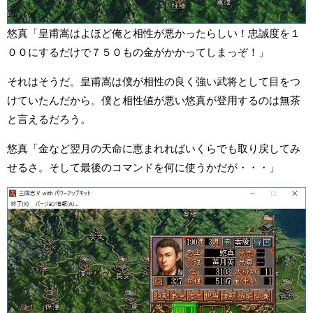
悠真「皇甫嵩はよほど俺と相性が悪かったらしい！忠誠度を１
００にするだけで７５０もの金がかかってしまっぞ！」
それはそうだ。皇甫嵩は僕が相性の良く強い武将として目をつ
けていたんだから。僕と相性値が悪い悠真が登用するのは無茶
と言えるだろう。
悠真「金など翌月の天命に恵まれればいくらでも取り戻してみ
せるさ。そして最後のコマンドを何に使うかだが・・・」