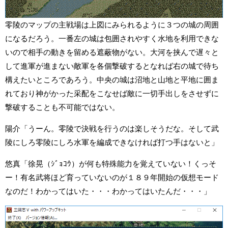
零陵のマップの主戦場は上図にみられるように３つの城の周囲
になるだろう。一番左の城は包囲されやすく水地を利用できな
いので相手の動きを留める遮蔽物がない。大河を挟んで遅々と
して進軍が進まない敵軍を各個撃破するとなれば右の城で待ち
構えたいところであろう。中央の城は沼地と山地と平地に囲ま
れており神がかった采配をこなせば敵に一切手出しをさせずに
撃破することも不可能ではない。
陽介「うーん。零陵で決戦を行うのは楽しそうだな。そして武
陵にしろ零陵にしろ水軍を編成できなければ打つ手はないと」
悠真「徐晃（ｼﾞｮｺｳ）が何も特殊能力を覚えていない！くっそ
ー！有名武将ほど育っていないのが１８９年開始の仮想モード
なのだ！わかってはいた・・・わかってはいたんだ・・・」