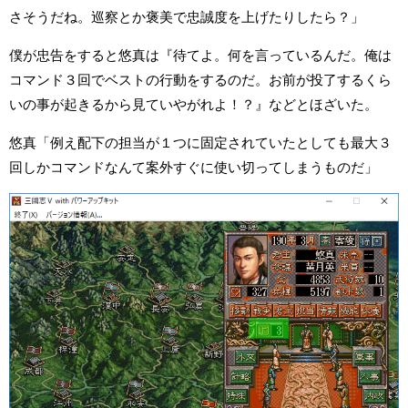
さそうだね。巡察とか褒美で忠誠度を上げたりしたら？」
僕が忠告をすると悠真は『待てよ。何を言っているんだ。俺は
コマンド３回でベストの行動をするのだ。お前が投了するくら
いの事が起きるから見ていやがれよ！？』などとほざいた。
悠真「例え配下の担当が１つに固定されていたとしても最大３
回しかコマンドなんて案外すぐに使い切ってしまうものだ」