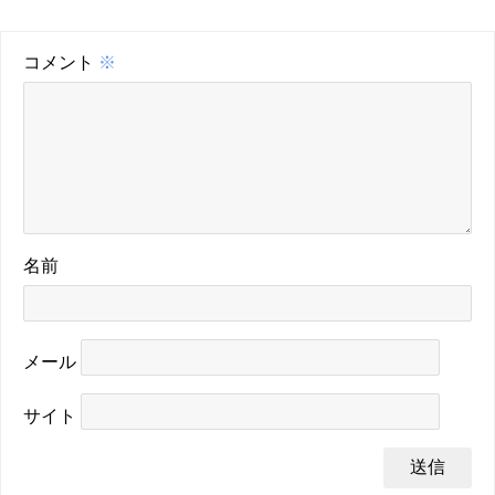
コメント
※
名前
メール
サイト