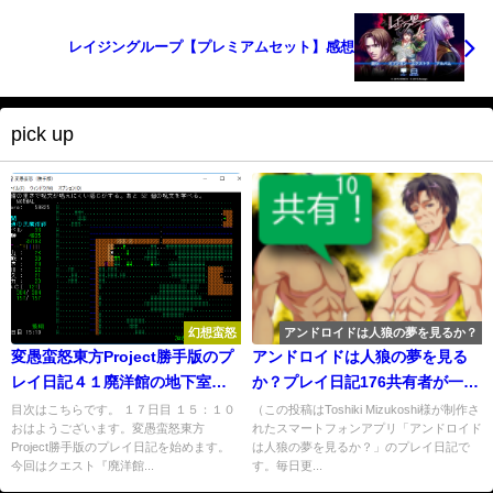
レイジングループ【プレミアムセット】感想
pick up
幻想蛮怒
アンドロイドは人狼の夢を見るか？
変愚蛮怒東方Project勝手版のプ
アンドロイドは人狼の夢を見る
レイ日記４１廃洋館の地下室に
か？プレイ日記176共有者が一番
挑戦
難しい２
目次はこちらです。 １７日目 １５：１０
（この投稿はToshiki Mizukoshi様が制作さ
おはようございます。変愚蛮怒東方
れたスマートフォンアプリ「アンドロイド
Project勝手版のプレイ日記を始めます。
は人狼の夢を見るか？」のプレイ日記で
今回はクエスト『廃洋館...
す。毎日更...