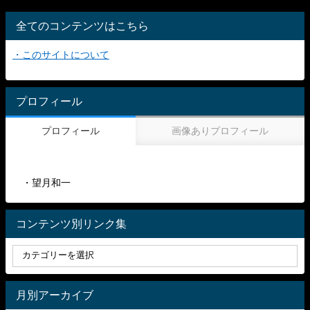
全てのコンテンツはこちら
・このサイトについて
プロフィール
プロフィール
画像ありプロフィール
・望月和一
コンテンツ別リンク集
月別アーカイブ