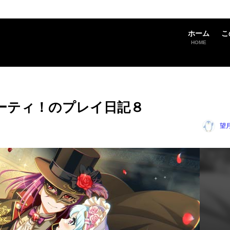
ホーム
こ
HOME
ーティ！のプレイ日記８
望