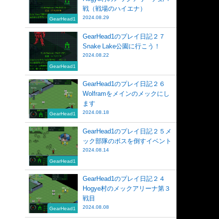
戦（戦場のハイエナ）
2024.08.29
GearHead1
GearHead1のプレイ日記２７
Snake Lake公園に行こう！
2024.08.22
GearHead1
GearHead1のプレイ日記２６
Wolframをメインのメックにし
ます
2024.08.18
GearHead1
GearHead1のプレイ日記２５メ
ック部隊のボスを倒すイベント
2024.08.14
GearHead1
GearHead1のプレイ日記２４
Hogye村のメックアリーナ第３
戦目
2024.08.08
GearHead1