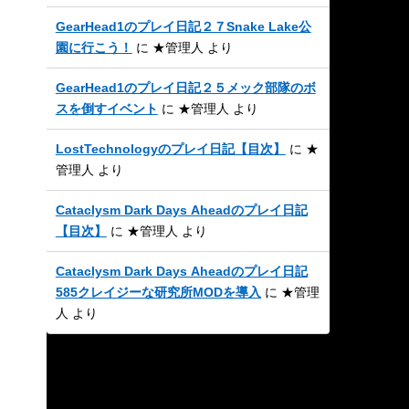
GearHead1のプレイ日記２７Snake Lake公
園に行こう！
に
★管理人
より
GearHead1のプレイ日記２５メック部隊のボ
スを倒すイベント
に
★管理人
より
LostTechnologyのプレイ日記【目次】
に
★
管理人
より
Cataclysm Dark Days Aheadのプレイ日記
【目次】
に
★管理人
より
Cataclysm Dark Days Aheadのプレイ日記
585クレイジーな研究所MODを導入
に
★管理
人
より