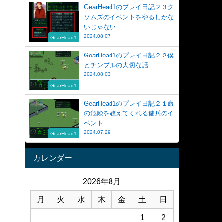
GearHead1のプレイ日記２３ク
ソムズのイベントをやるしかな
いじゃない
2024.08.07
GearHead1
GearHead1のプレイ日記２２僕
とチンプルの大切な話
2024.08.03
GearHead1
GearHead1のプレイ日記２１命
の危険を教えてくれる傭兵のイ
ベント
2024.07.29
GearHead1
カレンダー
2026年8月
月
火
水
木
金
土
日
1
2