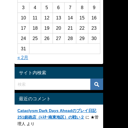
3
4
5
6
7
8
9
10
11
12
13
14
15
16
17
18
19
20
21
22
23
24
25
26
27
28
29
30
31
« 2月
サイト内検索
最近のコメント
Cataclysm Dark Days Aheadのプレイ日記
251銃砲店（ﾚｽﾀｰ南東地区）の戦い２
に
★管
理人
より