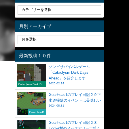
月別アーカイブ
最新投稿１０件
ゾンビサバイバルゲーム
「Cataclysm Dark Days
Ahead」を紹介します
2025.02.14
Cataclysm Dark Day
s Ahead
GearHead1のプレイ日記２９下
水道掃除のイベントは美味しい
2024.08.31
GearHead1
GearHead1のプレイ日記２８
Hogye村のメックアリーナ第４