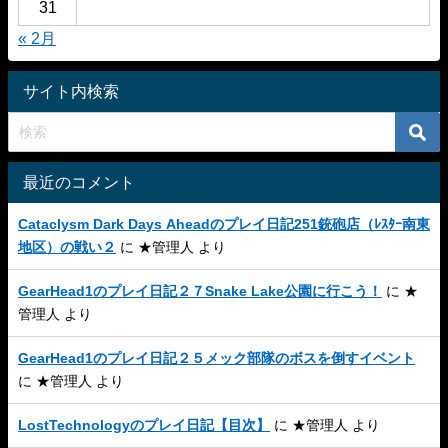
31
« 2月
サイト内検索
最近のコメント
Cataclysm Dark Days Aheadのプレイ日記251銃砲店（ﾚｽﾀｰ南東
地区）の戦い２
に
★管理人
より
GearHead1のプレイ日記２７Snake Lake公園に行こう！
に
★
管理人
より
GearHead1のプレイ日記２５メック部隊のボスを倒すイベント
に
★管理人
より
LostTechnologyのプレイ日記【目次】
に
★管理人
より