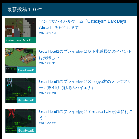
最新投稿１０件
ゾンビサバイバルゲーム「Cataclysm Dark Days
Ahead」を紹介します
2025.02.14
Cataclysm Dark Day
s Ahead
GearHead1のプレイ日記２９下水道掃除のイベント
は美味しい
2024.08.31
GearHead1
GearHead1のプレイ日記２８Hogye村のメックアリ
ーナ第４戦（戦場のハイエナ）
2024.08.29
GearHead1
GearHead1のプレイ日記２７Snake Lake公園に行こ
う！
2024.08.22
GearHead1