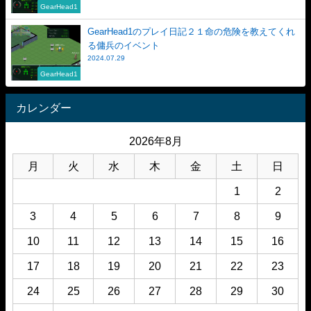
GearHead1
GearHead1のプレイ日記２１命の危険を教えてくれ
る傭兵のイベント
2024.07.29
GearHead1
カレンダー
2026年8月
月
火
水
木
金
土
日
1
2
3
4
5
6
7
8
9
10
11
12
13
14
15
16
17
18
19
20
21
22
23
24
25
26
27
28
29
30