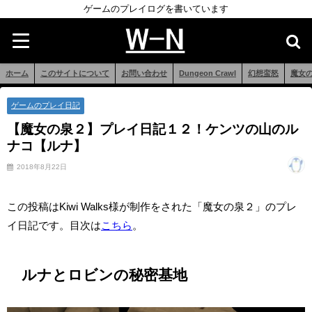
ゲームのプレイログを書いています
ホーム
このサイトについて
お問い合わせ
Dungeon Crawl
幻想蛮怒
魔女
ゲームのプレイ日記
【魔女の泉２】プレイ日記１２！ケンツの山のル
ナコ【ルナ】
2018年8月22日
この投稿はKiwi Walks様が制作をされた「魔女の泉２」のプレ
イ日記です。目次は
こちら
。
ルナとロビンの秘密基地