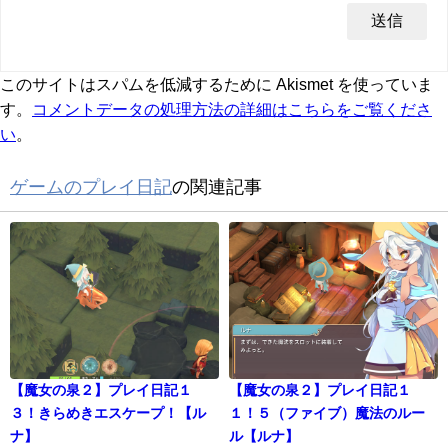
このサイトはスパムを低減するために Akismet を使っていま
す。
コメントデータの処理方法の詳細はこちらをご覧くださ
い
。
ゲームのプレイ日記
の関連記事
【魔女の泉２】プレイ日記１
【魔女の泉２】プレイ日記１
３！きらめきエスケープ！【ル
１！５（ファイブ）魔法のルー
ナ】
ル【ルナ】