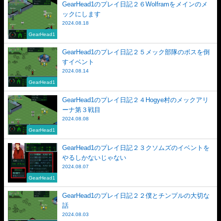
GearHead1のプレイ日記２６Wolframをメインのメ
ックにします
2024.08.18
GearHead1
GearHead1のプレイ日記２５メック部隊のボスを倒
すイベント
2024.08.14
GearHead1
GearHead1のプレイ日記２４Hogye村のメックアリ
ーナ第３戦目
2024.08.08
GearHead1
GearHead1のプレイ日記２３クソムズのイベントを
やるしかないじゃない
2024.08.07
GearHead1
GearHead1のプレイ日記２２僕とチンプルの大切な
話
2024.08.03