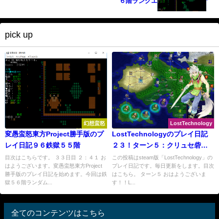
６階ランクエ
pick up
幻想蛮怒
LostTechnology
変愚蛮怒東方Project勝手版のプ
LostTechnologyのプレイ日記
レイ日記９６鉄獄５５階
２３！ターン５：クリュセ砦の
攻防戦
目次はこちらです。 ３３日目 ２：４１ お
この投稿はsteam版「LostTechnology」の
はようございます。変愚蛮怒東方Project
プレイ日記です。毎日更新をします。目次
勝手版のプレイ日記を始めます。今回は鉄
はこちら。 ターン５ おはようございま
獄５６階ランダム...
す！！L...
全てのコンテンツはこちら