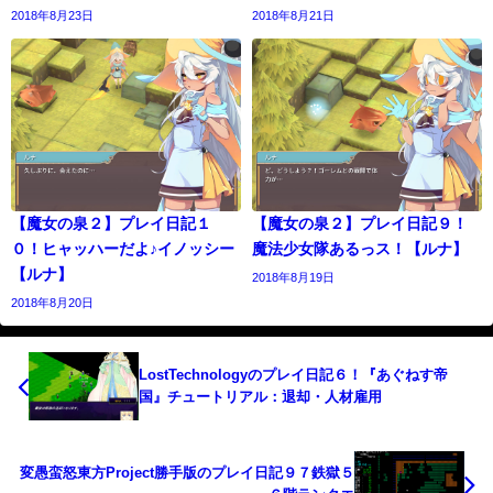
2018年8月23日
2018年8月21日
【魔女の泉２】プレイ日記１
【魔女の泉２】プレイ日記９！
０！ヒャッハーだよ♪イノッシー
魔法少女隊あるっス！【ルナ】
【ルナ】
2018年8月19日
2018年8月20日
LostTechnologyのプレイ日記６！『あぐねす帝
国』チュートリアル：退却・人材雇用
変愚蛮怒東方Project勝手版のプレイ日記９７鉄獄５