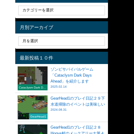
月別アーカイブ
最新投稿１０件
ゾンビサバイバルゲーム
「Cataclysm Dark Days
Ahead」を紹介します
2025.02.14
Cataclysm Dark Day
s Ahead
GearHead1のプレイ日記２９下
水道掃除のイベントは美味しい
2024.08.31
GearHead1
GearHead1のプレイ日記２８
Hogye村のメックアリーナ第４