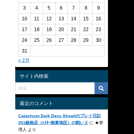
3
4
5
6
7
8
9
10
11
12
13
14
15
16
17
18
19
20
21
22
23
24
25
26
27
28
29
30
31
« 2月
サイト内検索
最近のコメント
Cataclysm Dark Days Aheadのプレイ日記
251銃砲店（ﾚｽﾀｰ南東地区）の戦い２
に
★管
理人
より