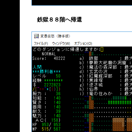
鉄獄８８階へ帰還