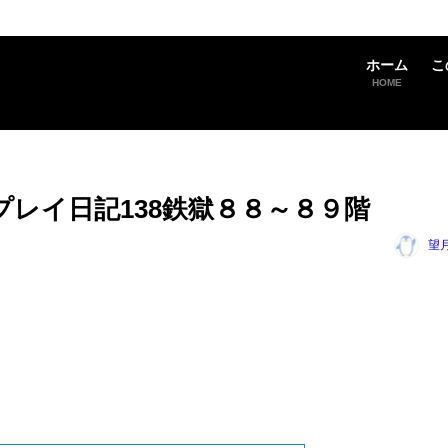
ホーム
こ
HOME
のプレイ日記138鉄獄８８～８９階
望