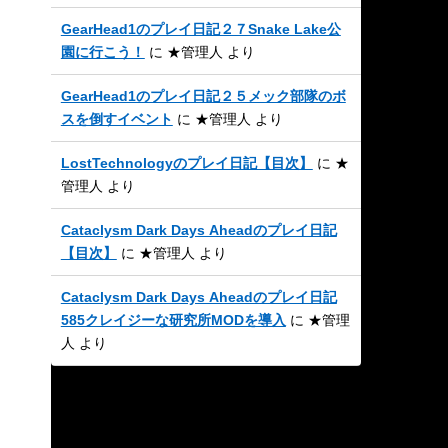
GearHead1のプレイ日記２７Snake Lake公
園に行こう！
に
★管理人
より
GearHead1のプレイ日記２５メック部隊のボ
スを倒すイベント
に
★管理人
より
LostTechnologyのプレイ日記【目次】
に
★
管理人
より
Cataclysm Dark Days Aheadのプレイ日記
【目次】
に
★管理人
より
Cataclysm Dark Days Aheadのプレイ日記
585クレイジーな研究所MODを導入
に
★管理
人
より