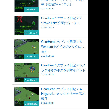
戦（戦場のハイエナ）
2024.08.29
GearHead1
GearHead1のプレイ日記２７
Snake Lake公園に行こう！
2024.08.22
GearHead1
GearHead1のプレイ日記２６
Wolframをメインのメックにし
ます
2024.08.18
GearHead1
GearHead1のプレイ日記２５メ
ック部隊のボスを倒すイベント
2024.08.14
GearHead1
GearHead1のプレイ日記２４
Hogye村のメックアリーナ第３
戦目
2024.08.08
GearHead1