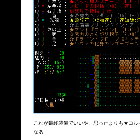
これが最終装備でいいや。思ったよりも★コル
なあ。