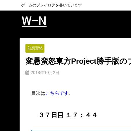
ゲームのプレイログを書いています
幻想蛮怒
変愚蛮怒東方Project勝手版
2018年10月2日
目次は
こちらです
。
３７日目 １７：４４