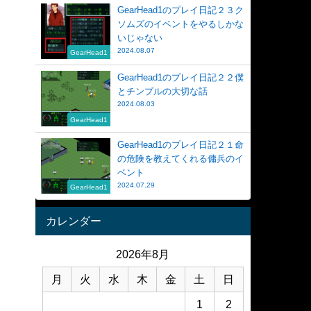
GearHead1のプレイ日記２３ク
ソムズのイベントをやるしかな
いじゃない
2024.08.07
GearHead1
GearHead1のプレイ日記２２僕
とチンプルの大切な話
2024.08.03
GearHead1
GearHead1のプレイ日記２１命
の危険を教えてくれる傭兵のイ
ベント
2024.07.29
GearHead1
カレンダー
2026年8月
月
火
水
木
金
土
日
1
2