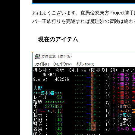
おはようございます。変愚蛮怒東方Projec
バー王族狩りを完遂すれば魔理沙の冒険は終わ
現在のアイテム