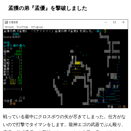
孟獲の弟『孟優』を撃破しました
戦っている最中にクロスボウの矢が尽きてしまった。仕方がな
いので打撃でタイマンをします。龍神エゴの武器でぶん殴り、