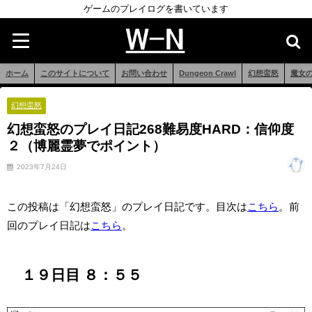
ゲームのプレイログを書いています
ホーム
このサイトについて
お問い合わせ
Dungeon Crawl
幻想蛮怒
魔女
幻想蛮怒
幻想蛮怒のプレイ日記268難易度HARD：信仰度
２（博麗霊夢でポイント）
2023年7月24日
この投稿は「幻想蛮怒」のプレイ日記です。目次は
こちら
。前
回のプレイ日記は
こち
ら
。
１９日目 ８：５５