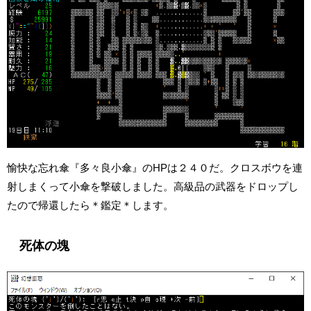
愉快な忘れ傘『多々良小傘』のHPは２４０だ。クロスボウを連
射しまくって小傘を撃破しました。高級品の武器をドロップし
たので帰還したら＊鑑定＊します。
死体の塊