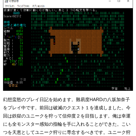
幻想蛮怒のプレイ日記を始めます。難易度HARDの八坂加奈子
をプレイ中です。前回は破滅のクエスト１を達成しました。今
回は鉄獄のユニークを狩って信仰度２を目指します。俺は幸運
にも全モンスター感知の指輪を手に入れることができた。こい
つを天恵としてユニーク狩りに専念するべきです。ユニーク狩