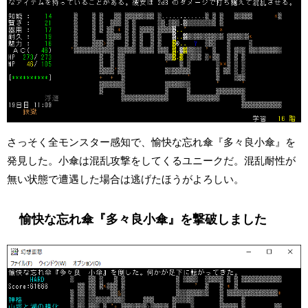
さっそく全モンスター感知で、愉快な忘れ傘『多々良小傘』を
発見した。小傘は混乱攻撃をしてくるユニークだ。混乱耐性が
無い状態で遭遇した場合は逃げたほうがよろしい。
愉快な忘れ傘『多々良小傘』を撃破しました