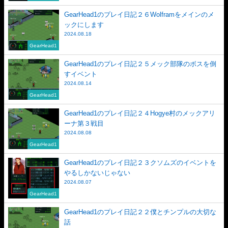
GearHead1のプレイ日記２６Wolframをメインのメ
ックにします
2024.08.18
GearHead1
GearHead1のプレイ日記２５メック部隊のボスを倒
すイベント
2024.08.14
GearHead1
GearHead1のプレイ日記２４Hogye村のメックアリ
ーナ第３戦目
2024.08.08
GearHead1
GearHead1のプレイ日記２３クソムズのイベントを
やるしかないじゃない
2024.08.07
GearHead1
GearHead1のプレイ日記２２僕とチンプルの大切な
話