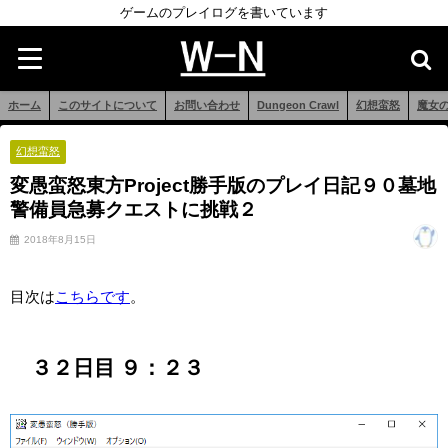
ゲームのプレイログを書いています
ホーム
このサイトについて
お問い合わせ
Dungeon Crawl
幻想蛮怒
魔女
幻想蛮怒
変愚蛮怒東方Project勝手版のプレイ日記９０墓地
警備員急募クエストに挑戦２
2018年8月15日
目次は
こちらです
。
３２日目 ９：２３