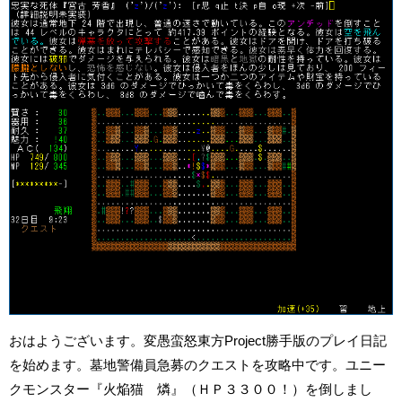
おはようございます。変愚蛮怒東方Project勝手版のプレイ日記
を始めます。墓地警備員急募のクエストを攻略中です。ユニー
クモンスター『火焔猫 燐』（ＨＰ３３００！）を倒しまし