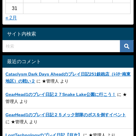
31
« 2月
サイト内検索
最近のコメント
Cataclysm Dark Days Aheadのプレイ日記251銃砲店（ﾚｽﾀｰ南東
地区）の戦い２
に
★管理人
より
GearHead1のプレイ日記２７Snake Lake公園に行こう！
に
★
管理人
より
GearHead1のプレイ日記２５メック部隊のボスを倒すイベント
に
★管理人
より
LostTechnologyのプレイ日記【目次】
に
★管理人
より