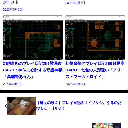
クエスト
2023年8月7日
2023年8月8日
幻想蛮怒のプレイ日記281難易度
幻想蛮怒のプレイ日記280難易度
HARD：神仏に心酔する守護神獣
HARD：七色の人形遣い「アリ
「高麗野あうん」
ス・マーガトロイド」
2023年8月6日
2023年8月5日
【魔女の泉２】プレイ日記５！イノシシ。やるのだ
ぴょん！【ルナ】