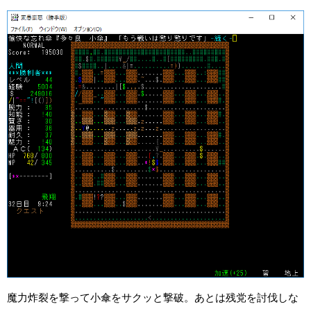
魔力炸裂を撃って小傘をサクッと撃破。あとは残党を討伐しな