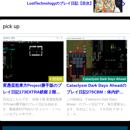
LostTechnologyのプレイ日記【目次】
pick up
幻想蛮怒
Cataclysm Dark Days Ahead
変愚蛮怒東方Project勝手版のプ
Cataclysm Dark Days Aheadの
レイ日記173EXTRA鉄獄２階
プレイ日記275CBM：体内炉が
『くいつき』
出ました
目次はこちらです。 鉄獄２階 変愚蛮怒東
この投稿は「Cataclysm Dark Days
方Project勝手版のプレイ日記を始めま
Ahead」のプレイ日記です。毎日更新をし
す。難易度EXTRAのパチュリー・ノーレ
ます。目次はこちら。 ２８日目 ＰＭ １
ッジをプレイ中です...
２：４...