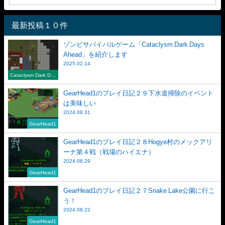
最新投稿１０件
ゾンビサバイバルゲーム「Cataclysm Dark Days
Ahead」を紹介します
2025.02.14
Cataclysm Dark Day
s Ahead
GearHead1のプレイ日記２９下水道掃除のイベント
は美味しい
2024.08.31
GearHead1
GearHead1のプレイ日記２８Hogye村のメックアリ
ーナ第４戦（戦場のハイエナ）
2024.08.29
GearHead1
GearHead1のプレイ日記２７Snake Lake公園に行こ
う！
2024.08.22
GearHead1