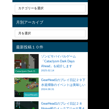
月別アーカイブ
最新投稿１０件
ゾンビサバイバルゲーム
「Cataclysm Dark Days
Ahead」を紹介します
2025.02.14
Cataclysm Dark Day
s Ahead
GearHead1のプレイ日記２９下
水道掃除のイベントは美味しい
2024.08.31
GearHead1
GearHead1のプレイ日記２８
Hogye村のメックアリーナ第４