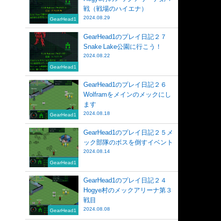
戦（戦場のハイエナ）
2024.08.29
GearHead1
GearHead1のプレイ日記２７
Snake Lake公園に行こう！
2024.08.22
GearHead1
GearHead1のプレイ日記２６
Wolframをメインのメックにし
ます
2024.08.18
GearHead1
GearHead1のプレイ日記２５メ
ック部隊のボスを倒すイベント
2024.08.14
GearHead1
GearHead1のプレイ日記２４
Hogye村のメックアリーナ第３
戦目
2024.08.08
GearHead1