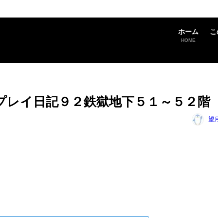
ホーム
こ
HOME
版のプレイ日記９２鉄獄地下５１～５２階
望