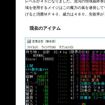
レベルが４５になりました。混沌の領域最終巻
域を使用するメイジはこの魔力の嵐を連発して
げると消費ＭＰ４０、威力は４８０。失敗率が
現在のアイテム