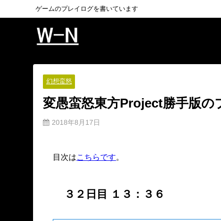
ゲームのプレイログを書いています
幻想蛮怒
変愚蛮怒東方Project勝手
2018年8月17日
目次は
こちらです
。
３２日目 １３：３６