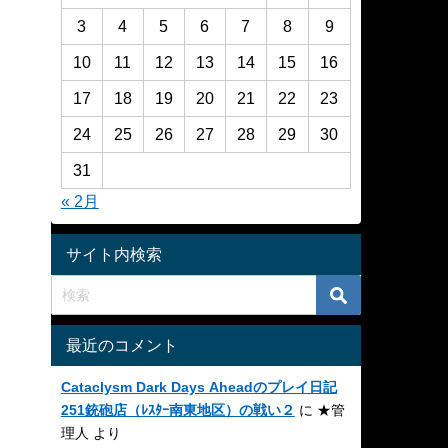
3
4
5
6
7
8
9
10
11
12
13
14
15
16
17
18
19
20
21
22
23
24
25
26
27
28
29
30
31
« 2月
サイト内検索
最近のコメント
Cataclysm Dark Days Aheadのプレイ日記
251銃砲店（ﾚｽﾀｰ南東地区）の戦い２
に
★管
理人
より