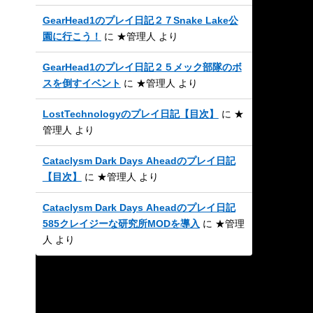
GearHead1のプレイ日記２７Snake Lake公
園に行こう！
に
★管理人
より
GearHead1のプレイ日記２５メック部隊のボ
スを倒すイベント
に
★管理人
より
LostTechnologyのプレイ日記【目次】
に
★
管理人
より
Cataclysm Dark Days Aheadのプレイ日記
【目次】
に
★管理人
より
Cataclysm Dark Days Aheadのプレイ日記
585クレイジーな研究所MODを導入
に
★管理
人
より