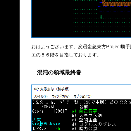
おはようございます。変愚蛮怒東方Projec
エの５６階を目指しております。
混沌の領域最終巻