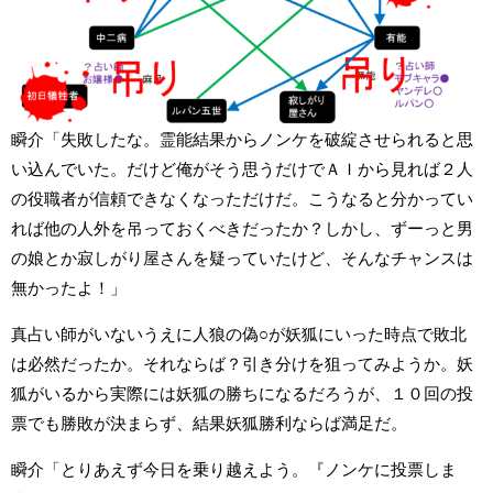
瞬介「失敗したな。霊能結果からノンケを破綻させられると思
い込んでいた。だけど俺がそう思うだけでＡＩから見れば２人
の役職者が信頼できなくなっただけだ。こうなると分かってい
れば他の人外を吊っておくべきだったか？しかし、ずーっと男
の娘とか寂しがり屋さんを疑っていたけど、そんなチャンスは
無かったよ！」
真占い師がいないうえに人狼の偽○が妖狐にいった時点で敗北
は必然だったか。それならば？引き分けを狙ってみようか。妖
狐がいるから実際には妖狐の勝ちになるだろうが、１０回の投
票でも勝敗が決まらず、結果妖狐勝利ならば満足だ。
瞬介「とりあえず今日を乗り越えよう。『ノンケに投票しま