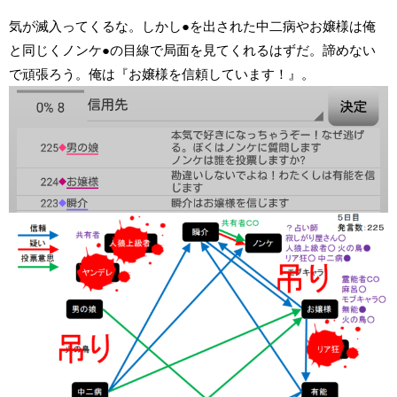
気が滅入ってくるな。しかし●を出された中二病やお嬢様は俺
と同じくノンケ●の目線で局面を見てくれるはずだ。諦めない
で頑張ろう。俺は『お嬢様を信頼しています！』。