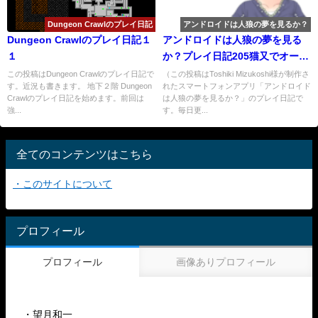
Dungeon Crawlのプレイ日記
アンドロイドは人狼の夢を見るか？
Dungeon Crawlのプレイ日記１
アンドロイドは人狼の夢を見る
１
か？プレイ日記205猫又でオーバ
ーラン！４
この投稿はDungeon Crawlのプレイ日記で
（この投稿はToshiki Mizukoshi様が制作さ
す。近況も書きます。 地下２階 Dungeon
れたスマートフォンアプリ「アンドロイド
Crawlのプレイ日記を始めます。前回は
は人狼の夢を見るか？」のプレイ日記で
強...
す。毎日更...
全てのコンテンツはこちら
・このサイトについて
プロフィール
プロフィール
画像ありプロフィール
・望月和一