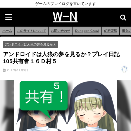
ゲームのプレイログを書いています
ホーム
このサイトについて
お問い合わせ
Dungeon Crawl
幻想蛮怒
魔女
アンドロイドは人狼の夢を見るか？
アンドロイドは人狼の夢を見るか？プレイ日記
105共有者１６Ｄ村５
2017年11月9日