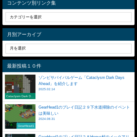
コンテンツ別リンク集
月別アーカイブ
最新投稿１０件
ゾンビサバイバルゲーム「Cataclysm Dark Days
Ahead」を紹介します
2025.02.14
Cataclysm Dark Day
s Ahead
GearHead1のプレイ日記２９下水道掃除のイベント
は美味しい
2024.08.31
GearHead1
GearHead1のプレイ日記２８Hogye村のメックアリ