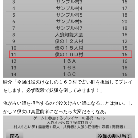
瞬介「今回は役欠けなしの１６Ｄ村で占い師を担当してプレイ
をします。必ず呪殺で妖狐を倒してみせます！」
俺が占い師を担当するので役欠け占い師になることは無い。し
かし？役欠け真霊能者になったら大変だろうなあ。