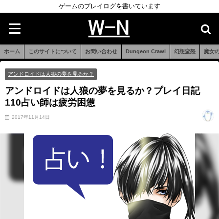
ゲームのプレイログを書いています
ホーム
このサイトについて
お問い合わせ
Dungeon Crawl
幻想蛮怒
魔女
アンドロイドは人狼の夢を見るか？
アンドロイドは人狼の夢を見るか？プレイ日記
110占い師は疲労困憊
2017年11月14日