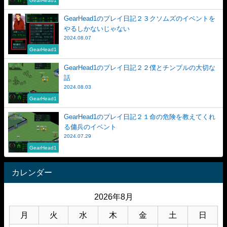
GearHead1のプレイ日記２３クソムズのイベントを
やるしかないじゃない
2024.08.07
GearHead1
GearHead1のプレイ日記２２僕とチンプルの大切な
話
2024.08.03
GearHead1
GearHead1のプレイ日記２１命の危険を教えてくれ
る傭兵のイベント
2024.07.29
GearHead1
カレンダー
2026年8月
月
火
水
木
金
土
日