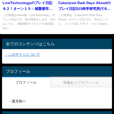
LostTechnologyのプレイ日記
Cataclysm Dark Days Aheadの
８２！ターン１５：城塞都市ケ
プレイ日記523科学研究所(ﾘﾝｶｰﾝ
クロピアの攻防戦２
の南西)の戦い
この投稿はsteam版「LostTechnology」の
この投稿は「Cataclysm Dark Days
プレイ日記です。毎日更新をします。目次
Ahead」のプレイ日記です。目次はこち
はこちら。 城塞都市ケクロピアの攻防戦
ら。 １２２日目 ＰＭ ３：００ Catacly...
Los...
全てのコンテンツはこちら
・このサイトについて
プロフィール
プロフィール
画像ありプロフィール
・望月和一