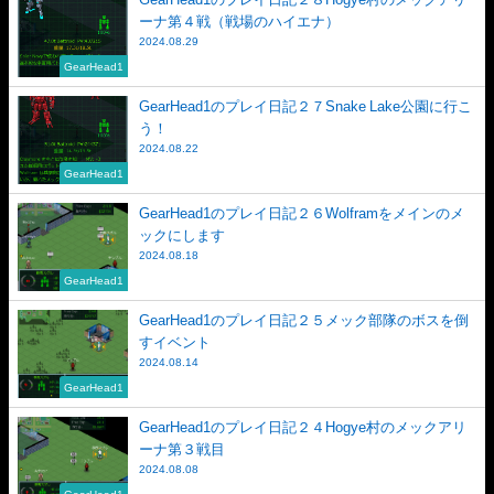
ーナ第４戦（戦場のハイエナ）
2024.08.29
GearHead1
GearHead1のプレイ日記２７Snake Lake公園に行こ
う！
2024.08.22
GearHead1
GearHead1のプレイ日記２６Wolframをメインのメ
ックにします
2024.08.18
GearHead1
GearHead1のプレイ日記２５メック部隊のボスを倒
すイベント
2024.08.14
GearHead1
GearHead1のプレイ日記２４Hogye村のメックアリ
ーナ第３戦目
2024.08.08
GearHead1