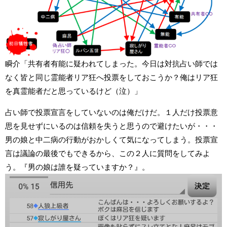
瞬介「共有者有能に疑われてしまった。今日は対抗占い師では
なく皆と同じ霊能者リア狂へ投票をしておこうか？俺はリア狂
を真霊能者だと思っているけど（泣）」
占い師で投票宣言をしていないのは俺だけだ。１人だけ投票意
思を見せずにいるのは信頼を失うと思うので避けたいが・・・
男の娘と中二病の行動がおかしくて気になってしまう。投票宣
言は議論の最後でもできるから、この２人に質問をしてみよ
う。『男の娘は誰を疑っていますか？』。