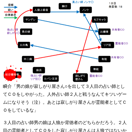
瞬介「男の娘が寂しがり屋さん○を出して３人目の占い師とし
てＣＯをしやがった。人外占い師２人と戦うなんてキツいゲー
ムになりそう（泣）。あとは寂しがり屋さんが霊能者としてＣ
Ｏをしているな」
３人目の占い師男の娘は人狼か背徳者のどちらかだろう。２人
目の霊能者としてＣＯをした寂しがり屋さんは人狼ではないか