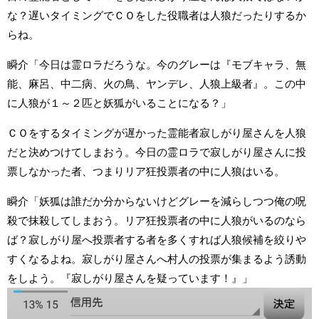
な？遅いタイミングでＣＯをした役職者は人狼だったりするか
らね。
瞬介「今日は霊ロラだろうな。今のグレーは『モブキャラ、無
能、麻呂、中二病、火の鳥、ヤンデレ、人狼上級者』。この中
に人狼が１～２匹と妖狐がいることになる？」
ＣＯをするタイミングが遅かった霊能者寂しがり屋さんを人狼
だと決めつけてしまおう。今日の霊ロラで寂しがり屋さんに投
票しなかった者、つまりリア狂投票者の中に人狼はいる。
瞬介「妖狐は誰だか分からないけどグレーを減らしつつ俺の呪
殺で抹殺してしまおう。リア狂投票者の中に人狼がいるのなら
ば？寂しがり屋へ投票者する者を多くすれば人狼候補を絞りや
すくなるよね。寂しがり屋さんへ村人の投票が集まるよう誘動
をしよう。『寂しがり屋さんを疑っています！』」