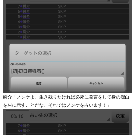
瞬介「ノンケよ。生き残りたければ必死に発言をして身の潔白
を村に示すことだな。それではノンケを占います！」