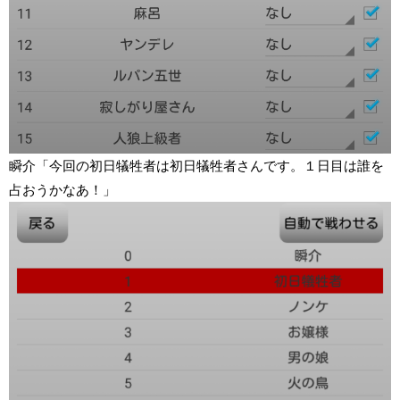
瞬介「今回の初日犠牲者は初日犠牲者さんです。１日目は誰を
占おうかなあ！」