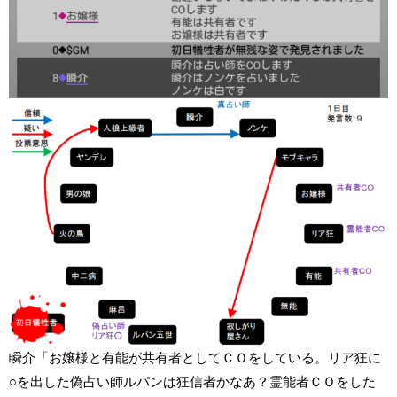
瞬介「お嬢様と有能が共有者としてＣＯをしている。リア狂に
○を出した偽占い師ルパンは狂信者かなあ？霊能者ＣＯをした