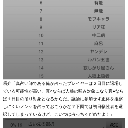
瞬介「真占い師である俺が占ったプレイヤーは２日目に退場し
ている可能性が高い。真○ならば人狼の噛み対象になり真●なら
ば１日目の吊り対象となるからだ。議論に参加せず正体を推察
しにくいノンケを占っておこうかな？下図では初日犠牲者を選
択してしまっているけど、こいつは占っちゃだめだよ！」