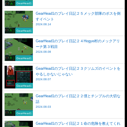
GearHead1
GearHead1のプレイ日記２５メック部隊のボスを倒
すイベント
2024.08.14
GearHead1
GearHead1のプレイ日記２４Hogye村のメックアリ
ーナ第３戦目
2024.08.08
GearHead1
GearHead1のプレイ日記２３クソムズのイベントを
やるしかないじゃない
2024.08.07
GearHead1
GearHead1のプレイ日記２２僕とチンプルの大切な
話
2024.08.03
GearHead1
GearHead1のプレイ日記２１命の危険を教えてくれ