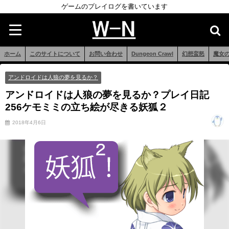
ゲームのプレイログを書いています
ホーム
このサイトについて
お問い合わせ
Dungeon Crawl
幻想蛮怒
魔女
アンドロイドは人狼の夢を見るか？
アンドロイドは人狼の夢を見るか？プレイ日記
256ケモミミの立ち絵が尽きる妖狐２
2018年4月6日