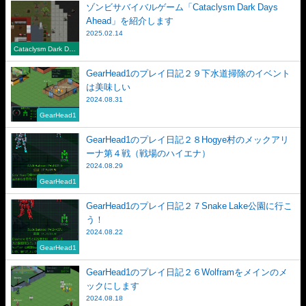
ゾンビサバイバルゲーム「Cataclysm Dark Days
Ahead」を紹介します
2025.02.14
Cataclysm Dark Day
s Ahead
GearHead1のプレイ日記２９下水道掃除のイベント
は美味しい
2024.08.31
GearHead1
GearHead1のプレイ日記２８Hogye村のメックアリ
ーナ第４戦（戦場のハイエナ）
2024.08.29
GearHead1
GearHead1のプレイ日記２７Snake Lake公園に行こ
う！
2024.08.22
GearHead1
GearHead1のプレイ日記２６Wolframをメインのメ
ックにします
2024.08.18