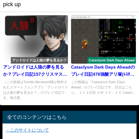
pick up
アンドロイドは人狼の夢を見るか？
Cataclysm Dark Days Ahead
アンドロイドは人狼の夢を見る
Cataclysm Dark Days Aheadの
か？プレイ日記157クリスマスに
プレイ日記476強酸アリ塚(ﾚｽﾀｰ
人狼４
の西)の戦い２
（この投稿はToshiki Mizukoshi様が制作さ
この投稿は「Cataclysm Dark Days
れたスマートフォンアプリ「アンドロイド
Ahead」のプレイ日記です。目次はこち
は人狼の夢を見るか？」のプレイ日記で
ら。 １１２日目 ＡＭ １０：１０ Catacl...
す。毎日更...
全てのコンテンツはこちら
・このサイトについて