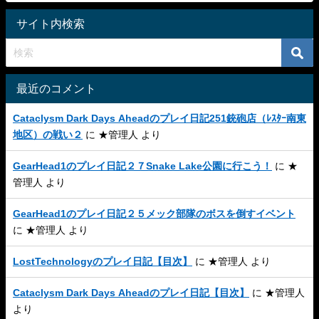
サイト内検索
最近のコメント
Cataclysm Dark Days Aheadのプレイ日記251銃砲店（ﾚｽﾀｰ南東
地区）の戦い２
に
★管理人
より
GearHead1のプレイ日記２７Snake Lake公園に行こう！
に
★
管理人
より
GearHead1のプレイ日記２５メック部隊のボスを倒すイベント
に
★管理人
より
LostTechnologyのプレイ日記【目次】
に
★管理人
より
Cataclysm Dark Days Aheadのプレイ日記【目次】
に
★管理人
より