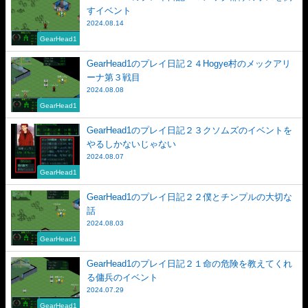
すイベント
2024.08.14
GearHead1
GearHead1のプレイ日記２４Hogye村のメックアリ
ーナ第３戦目
2024.08.08
GearHead1
GearHead1のプレイ日記２３クソムズのイベントを
やるしかないじゃない
2024.08.07
GearHead1
GearHead1のプレイ日記２２僕とチンプルの大切な
話
2024.08.03
GearHead1
GearHead1のプレイ日記２１命の危険を教えてくれ
る傭兵のイベント
2024.07.29
GearHead1