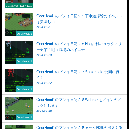
Cataclysm Dark Day
s Ahead
GearHead1のプレイ日記２９下水道掃除のイベント
は美味しい
2024.08.31
GearHead1
GearHead1のプレイ日記２８Hogye村のメックアリ
ーナ第４戦（戦場のハイエナ）
2024.08.29
GearHead1
GearHead1のプレイ日記２７Snake Lake公園に行こ
う！
2024.08.22
GearHead1
GearHead1のプレイ日記２６Wolframをメインのメ
ックにします
2024.08.18
GearHead1
GearHead1のプレイ日記２５メック部隊のボスを倒