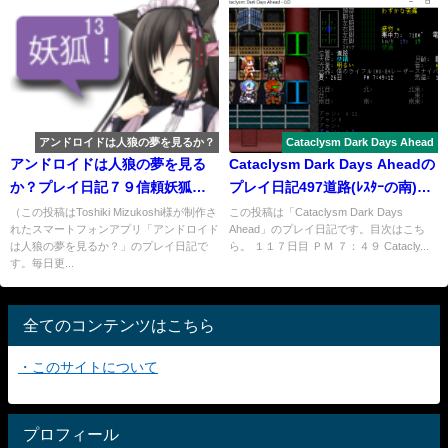
アンドロイドは人狼の夢を見るか？
Cataclysm Dark Days Ahead
アンドロイドは人狼の夢を見る
Cataclysm Dark Days Aheadの
か？プレイ日記７９信頼妖狐を
プレイ日記497道路(ﾚｽﾀｰの南)の
目指す２
戦い
（この投稿はToshiki Mizukoshi様が制作さ
この投稿は「Cataclysm Dark Days
れたスマートフォンアプリ「アンドロイド
Ahead」のプレイ日記です。目次はこち
は人狼の夢を見るか？」のプレイ日記で
ら。 １１７日目 ＰＭ ７：４９ Catacly...
す。毎日更...
全てのコンテンツはこちら
・このサイトについて
プロフィール