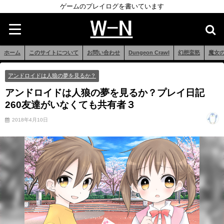
ゲームのプレイログを書いています
ホーム
このサイトについて
お問い合わせ
Dungeon Crawl
幻想蛮怒
魔女
アンドロイドは人狼の夢を見るか？
アンドロイドは人狼の夢を見るか？プレイ日記
260友達がいなくても共有者３
2018年4月10日