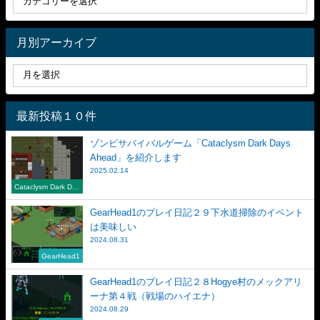
月別アーカイブ
最新投稿１０件
ゾンビサバイバルゲーム「Cataclysm Dark Days
Ahead」を紹介します
2025.02.14
Cataclysm Dark Day
s Ahead
GearHead1のプレイ日記２９下水道掃除のイベント
は美味しい
2024.08.31
GearHead1
GearHead1のプレイ日記２８Hogye村のメックアリ
ーナ第４戦（戦場のハイエナ）
2024.08.29