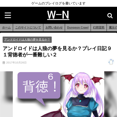
ゲームのプレイログを書いています
ホーム
このサイトについて
お問い合わせ
Dungeon Crawl
幻想蛮怒
魔女
アンドロイドは人狼の夢を見るか？
アンドロイドは人狼の夢を見るか？プレイ日記９
１背徳者が一番難しい２
2017年10月26日