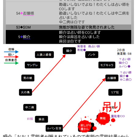
瞬介「おお！霊能者が噛まれているので有能の霊能結果○から