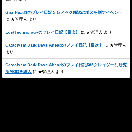
GearHead1のプレイ日記２５メック部隊のボスを倒すイベント
に
★管理人
より
LostTechnologyのプレイ日記【目次】
に
★管理人
より
Cataclysm Dark Days Aheadのプレイ日記【目次】
に
★管理人
より
Cataclysm Dark Days Aheadのプレイ日記585クレイジーな研究
所MODを導入
に
★管理人
より
このサイトについて
プライバシーポリシー
お問い合わせ
W-N All Rights Reserved.