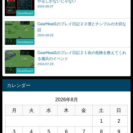
やるしかないじゃない
2024.08.07
GearHead1
GearHead1のプレイ日記２２僕とチンプルの大切な
話
2024.08.03
GearHead1
GearHead1のプレイ日記２１命の危険を教えてくれ
る傭兵のイベント
2024.07.29
GearHead1
カレンダー
2026年8月
月
火
水
木
金
土
日
1
2
3
4
5
6
7
8
9