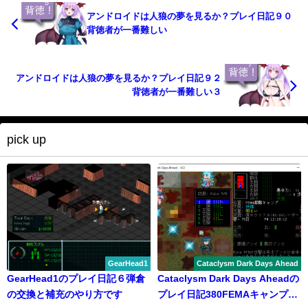
アンドロイドは人狼の夢を見るか？プレイ日記９０
背徳者が一番難しい
アンドロイドは人狼の夢を見るか？プレイ日記９２
背徳者が一番難しい３
pick up
GearHead1
Cataclysm Dark Days Ahead
GearHead1のプレイ日記６弾倉
Cataclysm Dark Days Aheadの
の交換と補充のやり方です
プレイ日記380FEMAキャンプ