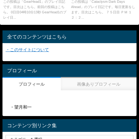
（ﾚｽﾀｰの東）の戦い３
この投稿は「GearHead1」のプレイ日記
この投稿は「Cataclysm Dark Days
です。目次はこちら。前回の投稿はこち
Ahead」のプレイ日記です。毎日更新をし
ら。 0日目04時10分13秒 GearHead1のプ
ます。目次はこちら。 ７５日目 ＰＭ １
レイ日...
２：２...
全てのコンテンツはこちら
・このサイトについて
プロフィール
プロフィール
画像ありプロフィール
・望月和一
コンテンツ別リンク集