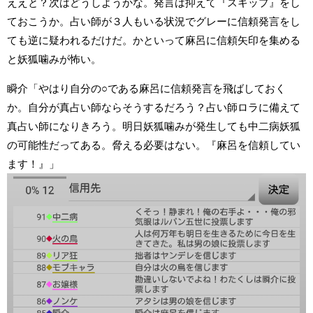
ええと？次はどうしようかな。発言は抑えて『スキップ』をし
ておこうか。占い師が３人もいる状況でグレーに信頼発言をし
ても逆に疑われるだけだ。かといって麻呂に信頼矢印を集める
と妖狐噛みが怖い。
瞬介「やはり自分の○である麻呂に信頼発言を飛ばしておく
か。自分が真占い師ならそうするだろう？占い師ロラに備えて
真占い師になりきろう。明日妖狐噛みが発生しても中二病妖狐
の可能性だってある。脅える必要はない。『麻呂を信頼してい
ます！』」