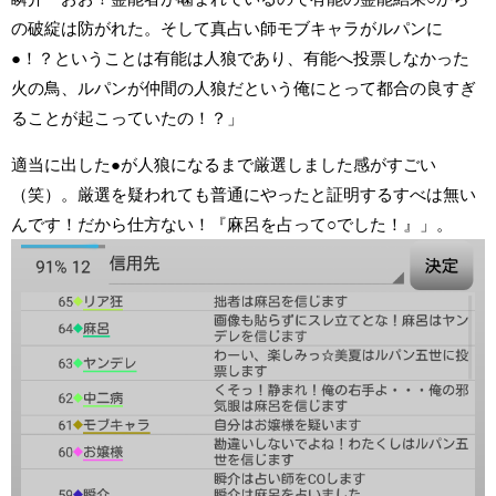
の破綻は防がれた。そして真占い師モブキャラがルパンに
●！？ということは有能は人狼であり、有能へ投票しなかった
火の鳥、ルパンが仲間の人狼だという俺にとって都合の良すぎ
ることが起こっていたの！？」
適当に出した●が人狼になるまで厳選しました感がすごい
（笑）。厳選を疑われても普通にやったと証明するすべは無い
んです！だから仕方ない！『麻呂を占って○でした！』」。