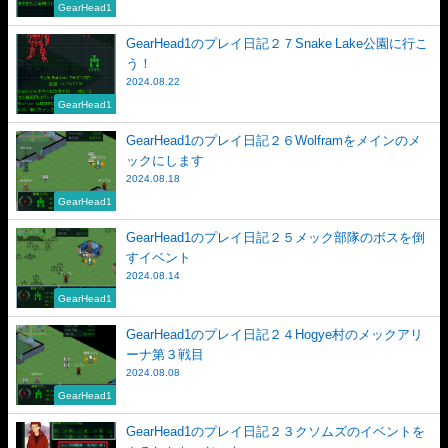
GearHead1
GearHead1のプレイ日記２７Snake Lake公園に行こ
う！
2024.08.22
GearHead1
GearHead1のプレイ日記２６Wolframをメインのメ
ックにします
2024.08.18
GearHead1
GearHead1のプレイ日記２５メック部隊のボスを倒
すイベント
2024.08.14
GearHead1
GearHead1のプレイ日記２４Hogye村のメックアリ
ーナ第３戦目
2024.08.08
GearHead1
GearHead1のプレイ日記２３クソムズのイベントを