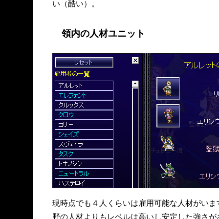
い（酷い）。
領内の人材ユニット
現時点でも４人くらいは雇用可能な人材がいま
野の人材よりもレベルは高いし安定した強さが