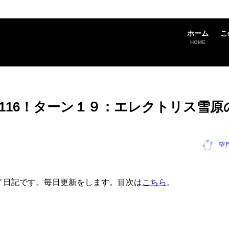
ホーム
こ
HOME
イ日記116！ターン１９：エレクトリス雪原
望
」のプレイ日記です。毎日更新をします。目次は
こちら
。