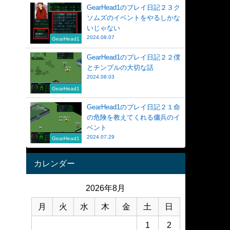
GearHead1のプレイ日記２３ク
ソムズのイベントをやるしかな
いじゃない
2024.08.07
GearHead1
GearHead1のプレイ日記２２僕
とチンプルの大切な話
2024.08.03
GearHead1
GearHead1のプレイ日記２１命
の危険を教えてくれる傭兵のイ
ベント
2024.07.29
GearHead1
カレンダー
2026年8月
月
火
水
木
金
土
日
1
2