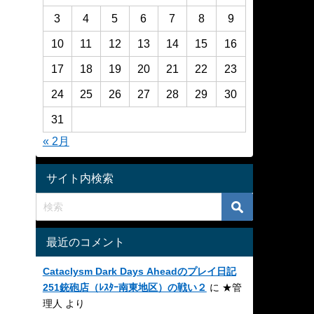
3
4
5
6
7
8
9
10
11
12
13
14
15
16
17
18
19
20
21
22
23
24
25
26
27
28
29
30
31
« 2月
サイト内検索
最近のコメント
Cataclysm Dark Days Aheadのプレイ日記
251銃砲店（ﾚｽﾀｰ南東地区）の戦い２
に
★管
理人
より