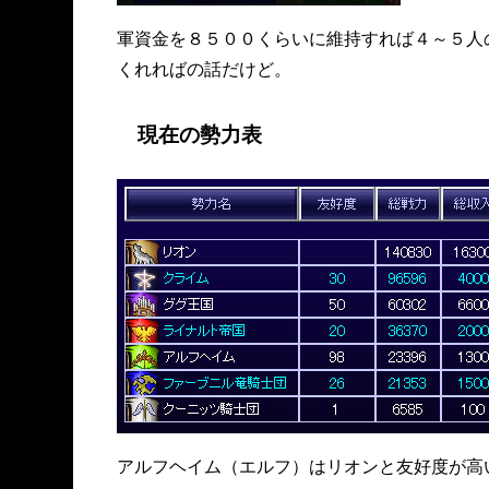
軍資金を８５００くらいに維持すれば４～５人
くれればの話だけど。
現在の勢力表
アルフヘイム（エルフ）はリオンと友好度が高