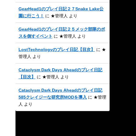
GearHead1のプレイ日記２７Snake Lake公
園に行こう！
に
★管理人
より
GearHead1のプレイ日記２５メック部隊のボ
スを倒すイベント
に
★管理人
より
LostTechnologyのプレイ日記【目次】
に
★
管理人
より
Cataclysm Dark Days Aheadのプレイ日記
【目次】
に
★管理人
より
Cataclysm Dark Days Aheadのプレイ日記
585クレイジーな研究所MODを導入
に
★管理
人
より