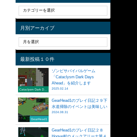
月別アーカイブ
最新投稿１０件
ゾンビサバイバルゲーム
「Cataclysm Dark Days
Ahead」を紹介します
2025.02.14
Cataclysm Dark Day
s Ahead
GearHead1のプレイ日記２９下
水道掃除のイベントは美味しい
2024.08.31
GearHead1
GearHead1のプレイ日記２８
Hogye村のメックアリーナ第４