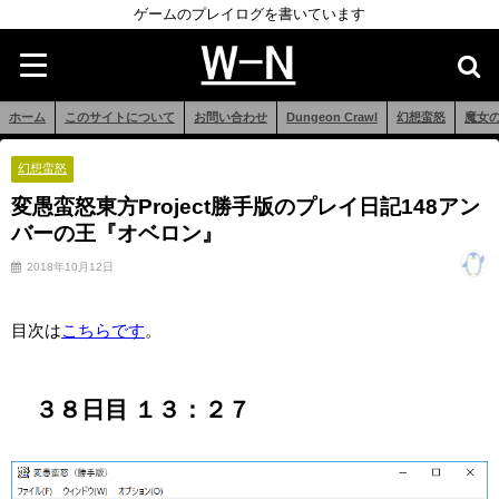
ゲームのプレイログを書いています
ホーム
このサイトについて
お問い合わせ
Dungeon Crawl
幻想蛮怒
魔女
幻想蛮怒
変愚蛮怒東方Project勝手版のプレイ日記148アン
バーの王『オベロン』
2018年10月12日
目次は
こちらです
。
３８日目 １３：２７