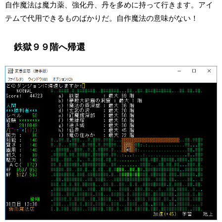
自作魔法は魔力薬、強化丹、丹を多めに持って行きます。アイ
テムで代用できるものばかりだ。自作魔法の意味がない！
鉄獄９９階へ帰還