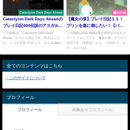
Cataclysm Dark Days Ahead
魔女の泉
Cataclysm Dark Days Aheadの
【魔女の泉】プレイ日記１１！
プレイ日記494伝説のアスガルド
プリンを楽に倒したい！【パイ
の武器
ベリー】
この投稿は「Cataclysm Dark Days
この投稿はKiwi Walks様が制作をされたス
Ahead」のプレイ日記です。目次はこち
マートフォンアプリ「魔女の泉」のプレイ
ら。 １１６日目 ＰＭ １０：５５ Catacl...
日記です。目次はこちら。 ２日目 ５：０
０ こんにちは...
全てのコンテンツはこちら
・このサイトについて
プロフィール
プロフィール
画像ありプロフィール