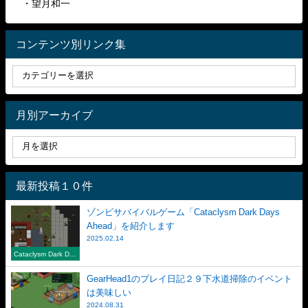
・望月和一
コンテンツ別リンク集
月別アーカイブ
最新投稿１０件
ゾンビサバイバルゲーム「Cataclysm Dark Days
Ahead」を紹介します
2025.02.14
Cataclysm Dark Day
s Ahead
GearHead1のプレイ日記２９下水道掃除のイベント
は美味しい
2024.08.31