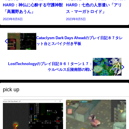
HARD：神仏に心酔する守護神獣
HARD：七色の人形遣い「アリ
「高麗野あうん」
ス・マーガトロイド」
2023年8月6日
2023年8月5日
Cataclysm Dark Days Aheadのプレイ日記８７タレ
ット台とスパイク付き平板
LostTechnologyのプレイ日記９６！ターン１７：
ケルベルス丘陵南部の戦い
pick up