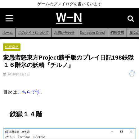
ゲームのプレイログを書いています
ホーム
このサイトについて
お問い合わせ
Dungeon Crawl
幻想蛮怒
魔女
幻想蛮怒
変愚蛮怒東方Project勝手版のプレイ日記198鉄獄
１６階氷の妖精『チルノ』
2018年12月1日
目次は
こちらです
。
鉄獄１４階