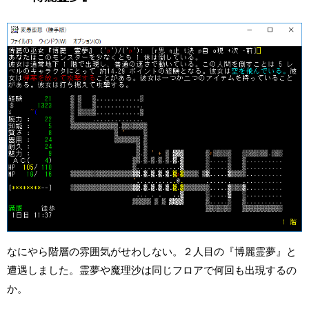
なにやら階層の雰囲気がせわしない。２人目の『博麗霊夢』と
遭遇しました。霊夢や魔理沙は同じフロアで何回も出現するの
か。