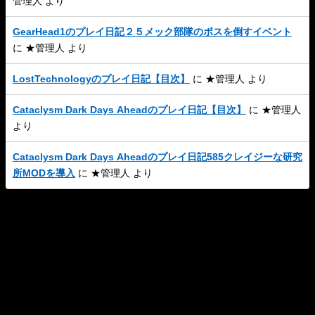
管理人
より
GearHead1のプレイ日記２５メック部隊のボスを倒すイベント
に
★管理人
より
LostTechnologyのプレイ日記【目次】
に
★管理人
より
Cataclysm Dark Days Aheadのプレイ日記【目次】
に
★管理人
より
Cataclysm Dark Days Aheadのプレイ日記585クレイジーな研究
所MODを導入
に
★管理人
より
このサイトについて
プライバシーポリシー
お問い合わせ
W-N All Rights Reserved.