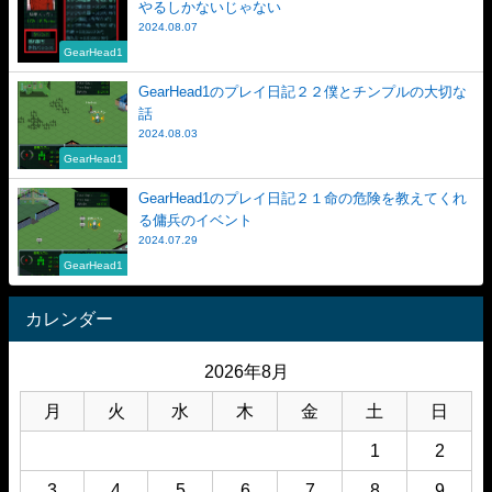
やるしかないじゃない
2024.08.07
GearHead1
GearHead1のプレイ日記２２僕とチンプルの大切な
話
2024.08.03
GearHead1
GearHead1のプレイ日記２１命の危険を教えてくれ
る傭兵のイベント
2024.07.29
GearHead1
カレンダー
2026年8月
月
火
水
木
金
土
日
1
2
3
4
5
6
7
8
9