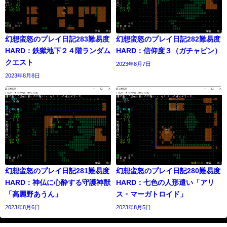
幻想蛮怒のプレイ日記283難易度
幻想蛮怒のプレイ日記282難易度
HARD：鉄獄地下２４階ランダム
HARD：信仰度３（ガチャピン）
クエスト
2023年8月7日
2023年8月8日
幻想蛮怒のプレイ日記281難易度
幻想蛮怒のプレイ日記280難易度
HARD：神仏に心酔する守護神獣
HARD：七色の人形遣い「アリ
「高麗野あうん」
ス・マーガトロイド」
2023年8月6日
2023年8月5日