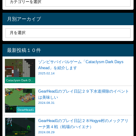
月別アーカイブ
最新投稿１０件
ゾンビサバイバルゲーム「Cataclysm Dark Days
Ahead」を紹介します
2025.02.14
Cataclysm Dark Day
s Ahead
GearHead1のプレイ日記２９下水道掃除のイベント
は美味しい
2024.08.31
GearHead1
GearHead1のプレイ日記２８Hogye村のメックアリ
ーナ第４戦（戦場のハイエナ）
2024.08.29