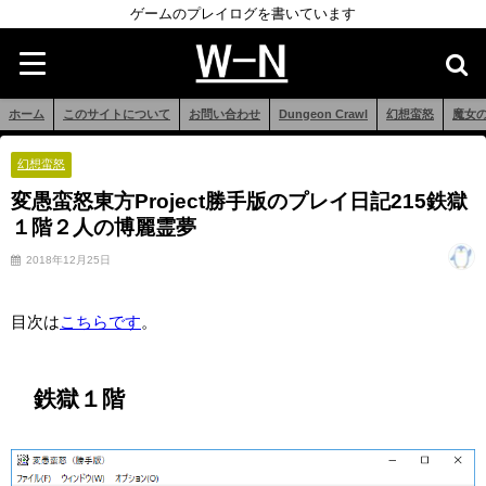
ゲームのプレイログを書いています
ホーム
このサイトについて
お問い合わせ
Dungeon Crawl
幻想蛮怒
魔女
幻想蛮怒
変愚蛮怒東方Project勝手版のプレイ日記215鉄獄
１階２人の博麗霊夢
2018年12月25日
目次は
こちらです
。
鉄獄１階