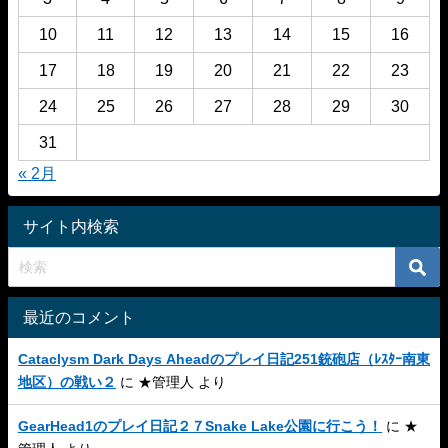
10
11
12
13
14
15
16
17
18
19
20
21
22
23
24
25
26
27
28
29
30
31
« 2月
サイト内検索
最近のコメント
Cataclysm Dark Days Aheadのプレイ日記251銃砲店（ﾚｽﾀｰ南東
地区）の戦い２
に
★管理人
より
GearHead1のプレイ日記２７Snake Lake公園に行こう！
に
★