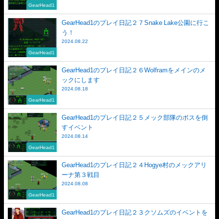
GearHead1
GearHead1のプレイ日記２７Snake Lake公園に行こ
う！
2024.08.22
GearHead1
GearHead1のプレイ日記２６Wolframをメインのメ
ックにします
2024.08.18
GearHead1
GearHead1のプレイ日記２５メック部隊のボスを倒
すイベント
2024.08.14
GearHead1
GearHead1のプレイ日記２４Hogye村のメックアリ
ーナ第３戦目
2024.08.08
GearHead1
GearHead1のプレイ日記２３クソムズのイベントを