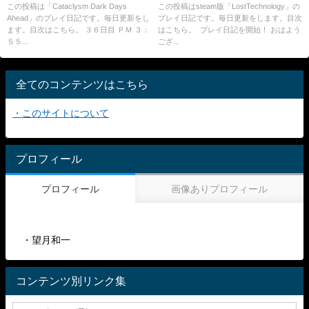
にします
リアル：退却・人材雇用
この投稿は「Cataclysm Dark Days
この投稿はsteam版「LostTechnology」の
Ahead」のプレイ日記です。毎日更新をし
プレイ日記です。毎日更新をします。目次
ます。目次はこちら。 ３６日目 ＰＭ ３：
はこちら。 プレイ日記を開始！ おはよう
５５...
ござ...
全てのコンテンツはこちら
・このサイトについて
プロフィール
プロフィール
画像ありプロフィール
・望月和一
コンテンツ別リンク集