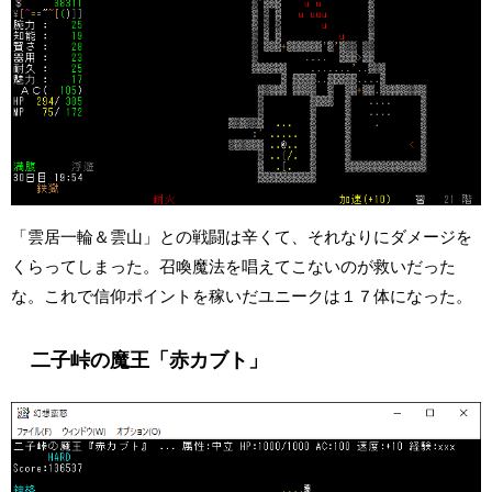
「雲居一輪＆雲山」との戦闘は辛くて、それなりにダメージを
くらってしまった。召喚魔法を唱えてこないのが救いだった
な。これで信仰ポイントを稼いだユニークは１７体になった。
二子峠の魔王「赤カブト」