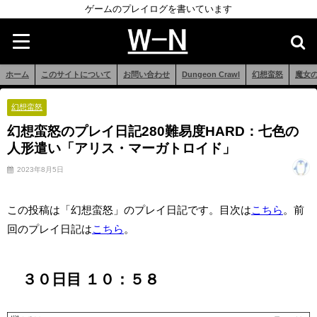
ゲームのプレイログを書いています
ホーム
このサイトについて
お問い合わせ
Dungeon Crawl
幻想蛮怒
魔女
幻想蛮怒
幻想蛮怒のプレイ日記280難易度HARD：七色の
人形遣い「アリス・マーガトロイド」
2023年8月5日
この投稿は「幻想蛮怒」のプレイ日記です。目次は
こちら
。前
回のプレイ日記は
こちら
。
３０日目 １０：５８