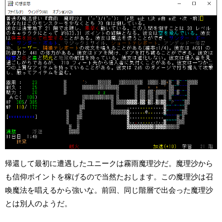
帰還して最初に遭遇したユニークは霧雨魔理沙だ。魔理沙から
も信仰ポイントを稼げるので当然たおします。この魔理沙は召
喚魔法を唱えるから強いな。前回、同じ階層で出会った魔理沙
とは別人のようだ。