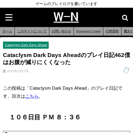
ゲームのプレイログを書いています
ホーム
このサイトについて
お問い合わせ
Dungeon Crawl
幻想蛮怒
魔女
Cataclysm Dark Days Ahead
Cataclysm Dark Days Aheadのプレイ日記462僕
はお腹が減りにくくなった
2021年1月17日
この投稿は「Cataclysm Dark Days Ahead」のプレイ日記で
す。目次は
こちら
。
１０６日目 ＰＭ ８：３６