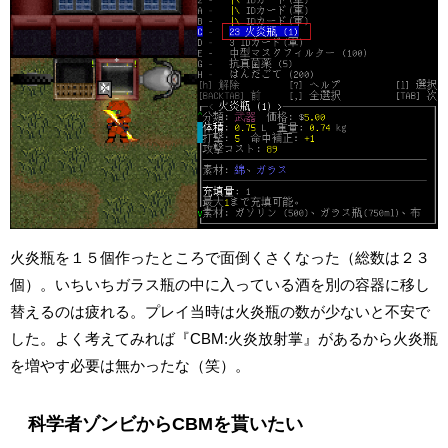
火炎瓶を１５個作ったところで面倒くさくなった（総数は２３
個）。いちいちガラス瓶の中に入っている酒を別の容器に移し
替えるのは疲れる。プレイ当時は火炎瓶の数が少ないと不安で
した。よく考えてみれば『CBM:火炎放射掌』があるから火炎瓶
を増やす必要は無かったな（笑）。
科学者ゾンビからCBMを貰いたい