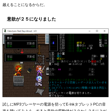
越えることになるからだ。
意欲が２５になりました
試しにMP3プレーヤーの電源を切ってE-InkタブレットPCの音
楽を聴いてみよう。すると意欲の変動値が２０から２５に上が