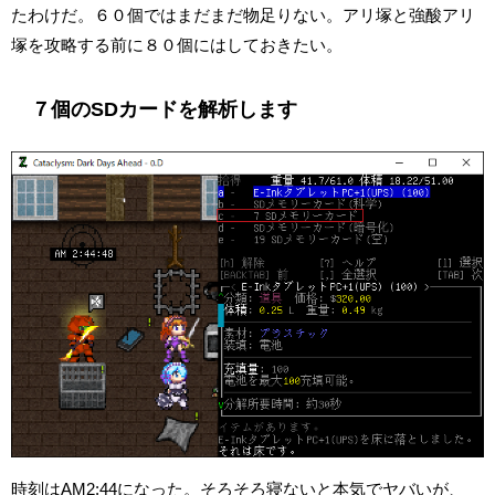
たわけだ。６０個ではまだまだ物足りない。アリ塚と強酸アリ
塚を攻略する前に８０個にはしておきたい。
７個のSDカードを解析します
時刻はAM2:44になった。そろそろ寝ないと本気でヤバいが、