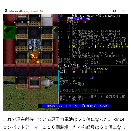
これで現在所持している原子力電池は５０個になった。RM14
コンバットアーマーに１０個装填したから総数は６０個になっ