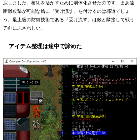
戻しました。槍術を活かすために弱体化させたのです。まあ遠
距離攻撃が可能な槍に『受け流す』を付けるのは邪道でしょ
う。最上級の防御技術である『受け流す』は敵と隣接して戦う
刀剣にふさわしい。
アイテム整理は途中で諦めた