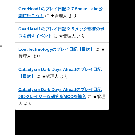
GearHead1のプレイ日記２７Snake Lake公
園に行こう！
に
★管理人
より
GearHead1のプレイ日記２５メック部隊のボ
スを倒すイベント
に
★管理人
より
行
LostTechnologyのプレイ日記【目次】
に
★
管理人
より
Cataclysm Dark Days Aheadのプレイ日記
【目次】
に
★管理人
より
Cataclysm Dark Days Aheadのプレイ日記
585クレイジーな研究所MODを導入
に
★管理
人
より