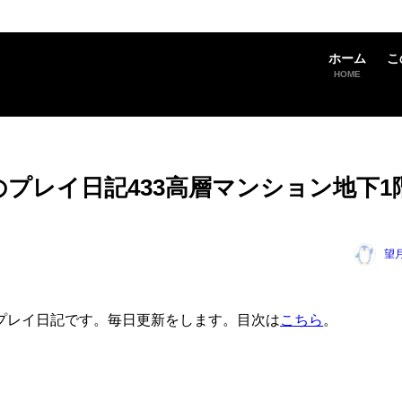
ホーム
こ
HOME
 Aheadのプレイ日記433高層マンション地下1
望
head」のプレイ日記です。毎日更新をします。目次は
こちら
。