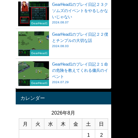
GearHead1のプレイ日記２３ク
ソムズのイベントをやるしかな
いじゃない
2024.08.07
GearHead1
GearHead1のプレイ日記２２僕
とチンプルの大切な話
2024.08.03
GearHead1
GearHead1のプレイ日記２１命
の危険を教えてくれる傭兵のイ
ベント
2024.07.29
GearHead1
カレンダー
2026年8月
月
火
水
木
金
土
日
1
2