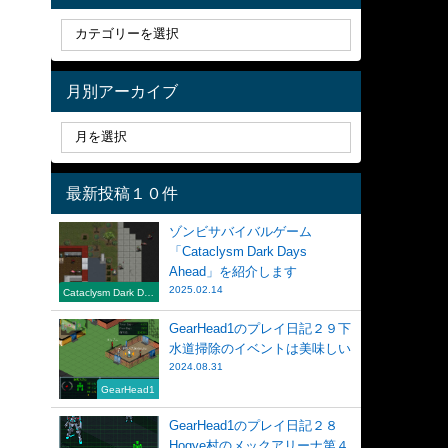
月別アーカイブ
最新投稿１０件
ゾンビサバイバルゲーム
「Cataclysm Dark Days
Ahead」を紹介します
2025.02.14
Cataclysm Dark Day
s Ahead
GearHead1のプレイ日記２９下
水道掃除のイベントは美味しい
2024.08.31
GearHead1
GearHead1のプレイ日記２８
Hogye村のメックアリーナ第４