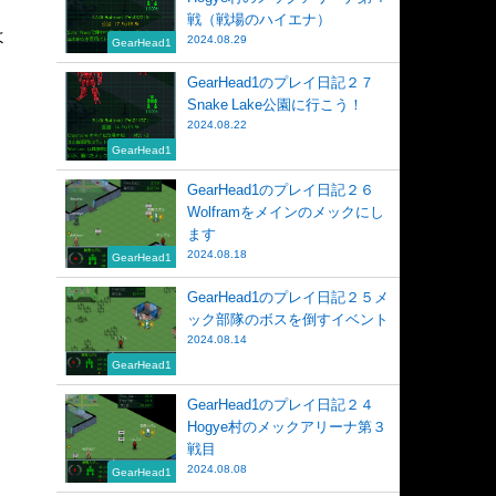
戦（戦場のハイエナ）
よ
2024.08.29
GearHead1
GearHead1のプレイ日記２７
Snake Lake公園に行こう！
2024.08.22
GearHead1
GearHead1のプレイ日記２６
Wolframをメインのメックにし
ます
2024.08.18
GearHead1
GearHead1のプレイ日記２５メ
ック部隊のボスを倒すイベント
2024.08.14
GearHead1
GearHead1のプレイ日記２４
Hogye村のメックアリーナ第３
戦目
2024.08.08
GearHead1