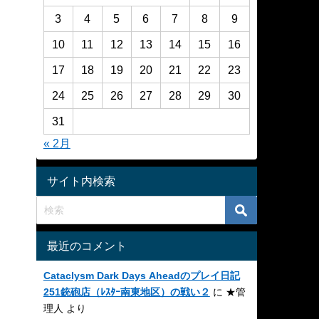
3
4
5
6
7
8
9
10
11
12
13
14
15
16
17
18
19
20
21
22
23
24
25
26
27
28
29
30
31
« 2月
サイト内検索
最近のコメント
Cataclysm Dark Days Aheadのプレイ日記
251銃砲店（ﾚｽﾀｰ南東地区）の戦い２
に
★管
理人
より