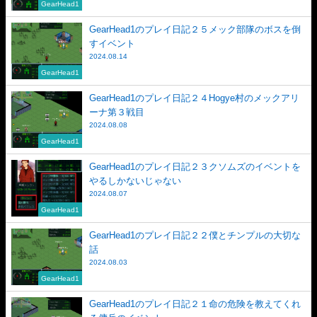
GearHead1
GearHead1のプレイ日記２５メック部隊のボスを倒
すイベント
2024.08.14
GearHead1
GearHead1のプレイ日記２４Hogye村のメックアリ
ーナ第３戦目
2024.08.08
GearHead1
GearHead1のプレイ日記２３クソムズのイベントを
やるしかないじゃない
2024.08.07
GearHead1
GearHead1のプレイ日記２２僕とチンプルの大切な
話
2024.08.03
GearHead1
GearHead1のプレイ日記２１命の危険を教えてくれ