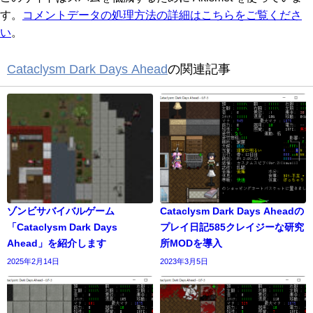
す。
コメントデータの処理方法の詳細はこちらをご覧くださ
い
。
Cataclysm Dark Days Ahead
の関連記事
ゾンビサバイバルゲーム
Cataclysm Dark Days Aheadの
「Cataclysm Dark Days
プレイ日記585クレイジーな研究
Ahead」を紹介します
所MODを導入
2025年2月14日
2023年3月5日