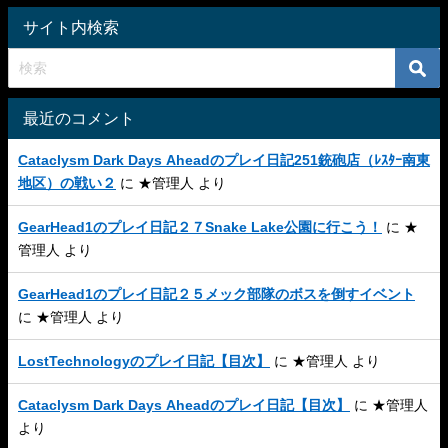
サイト内検索
最近のコメント
Cataclysm Dark Days Aheadのプレイ日記251銃砲店（ﾚｽﾀｰ南東
地区）の戦い２
に
★管理人
より
GearHead1のプレイ日記２７Snake Lake公園に行こう！
に
★
管理人
より
GearHead1のプレイ日記２５メック部隊のボスを倒すイベント
に
★管理人
より
LostTechnologyのプレイ日記【目次】
に
★管理人
より
Cataclysm Dark Days Aheadのプレイ日記【目次】
に
★管理人
より