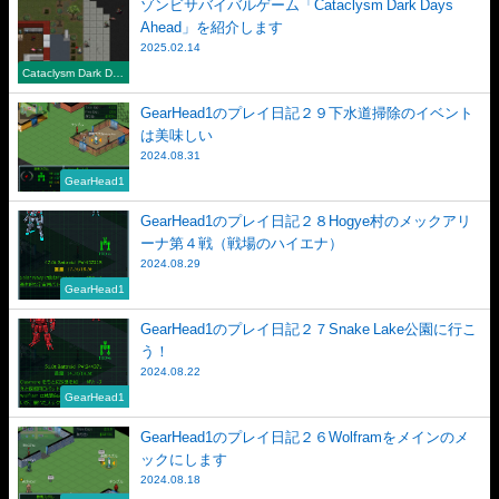
ゾンビサバイバルゲーム「Cataclysm Dark Days
Ahead」を紹介します
2025.02.14
Cataclysm Dark Day
s Ahead
GearHead1のプレイ日記２９下水道掃除のイベント
は美味しい
2024.08.31
GearHead1
GearHead1のプレイ日記２８Hogye村のメックアリ
ーナ第４戦（戦場のハイエナ）
2024.08.29
GearHead1
GearHead1のプレイ日記２７Snake Lake公園に行こ
う！
2024.08.22
GearHead1
GearHead1のプレイ日記２６Wolframをメインのメ
ックにします
2024.08.18