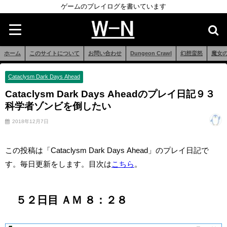
ゲームのプレイログを書いています
ホーム
このサイトについて
お問い合わせ
Dungeon Crawl
幻想蛮怒
魔女
Cataclysm Dark Days Ahead
Cataclysm Dark Days Aheadのプレイ日記９３
科学者ゾンビを倒したい
2018年12月7日
この投稿は「Cataclysm Dark Days Ahead」のプレイ日記で
す。毎日更新をします。目次は
こちら
。
５２日目 ＡＭ ８：２８