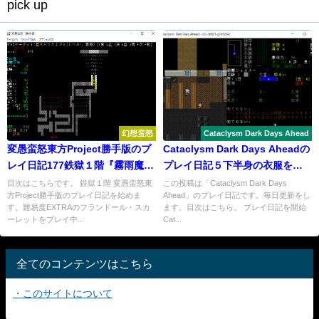
pick up
幻想蛮怒
Cataclysm Dark Days Ahead
変愚蛮怒東方Project勝手版のプ
Cataclysm Dark Days Aheadの
レイ日記177鉄獄１階『霧雨魔理
プレイ日記５下半身の衣服を作
沙』
りたい
目次はこちらです。 鉄獄１階 変愚蛮怒東
この投稿は「Cataclysm Dark Days
方Project勝手版のプレイ日記を始めま
Ahead」のプレイ日記です。毎日更新をし
す。難易度EXTRAのフランドール・スカ
ます。目次はこちら。 プレイ日記を開始
ーレットをプレイ中...
Cat...
全てのコンテンツはこちら
・このサイトについて