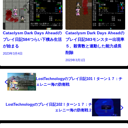
Cataclysm Dark Days Aheadの
Cataclysm Dark Days Aheadの
プレイ日記584つらい下積み生活
プレイ日記583モンスター出現率
が始まる
５、殺害数と連動した能力成長
削除
2023年3月4日
2023年3月1日
LostTechnologyのプレイ日記101！ターン１７：チ
ェレニー海の防衛戦
LostTechnologyのプレイ日記102！ターン１７：チ
ェレニー海の防衛戦２