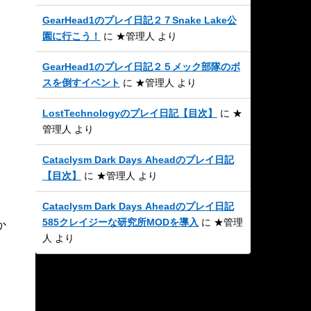
GearHead1のプレイ日記２７Snake Lake公
園に行こう！
に
★管理人
より
GearHead1のプレイ日記２５メック部隊のボ
スを倒すイベント
に
★管理人
より
LostTechnologyのプレイ日記【目次】
に
★
管理人
より
Cataclysm Dark Days Aheadのプレイ日記
【目次】
に
★管理人
より
Cataclysm Dark Days Aheadのプレイ日記
585クレイジーな研究所MODを導入
に
★管理
か
人
より