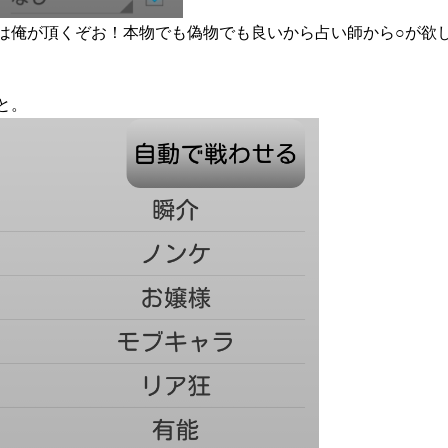
は俺が頂くぞお！本物でも偽物でも良いから占い師から○が欲
と。