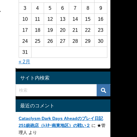
3
4
5
6
7
8
9
し
10
11
12
13
14
15
16
17
18
19
20
21
22
23
24
25
26
27
28
29
30
31
« 2月
サイト内検索
最近のコメント
Cataclysm Dark Days Aheadのプレイ日記
251銃砲店（ﾚｽﾀｰ南東地区）の戦い２
に
★管
理人
より