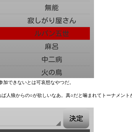
参加できないとは可哀想なやつだ。
れば人狼からの○が欲しいなあ。真○だと噛まれてトーナメント