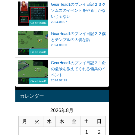
GearHead1のプレイ日記２３ク
ソムズのイベントをやるしかな
いじゃない
2024.08.07
GearHead1
GearHead1のプレイ日記２２僕
とチンプルの大切な話
2024.08.03
GearHead1
GearHead1のプレイ日記２１命
の危険を教えてくれる傭兵のイ
ベント
2024.07.29
GearHead1
カレンダー
2026年8月
月
火
水
木
金
土
日
1
2