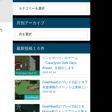
月別アーカイブ
の
最新投稿１０件
ゾンビサバイバルゲーム
「Cataclysm Dark Days
Ahead」を紹介します
2025.02.14
Cataclysm Dark Day
s Ahead
GearHead1のプレイ日記２９下
水道掃除のイベントは美味しい
2024.08.31
GearHead1
GearHead1のプレイ日記２８
Hogye村のメックアリーナ第４