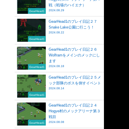
戦（戦場のハイエナ）
2024.08.29
GearHead1
GearHead1のプレイ日記２７
Snake Lake公園に行こう！
2024.08.22
GearHead1
GearHead1のプレイ日記２６
Wolframをメインのメックにし
ます
2024.08.18
GearHead1
GearHead1のプレイ日記２５メ
ック部隊のボスを倒すイベント
2024.08.14
GearHead1
GearHead1のプレイ日記２４
Hogye村のメックアリーナ第３
戦目
2024.08.08
GearHead1