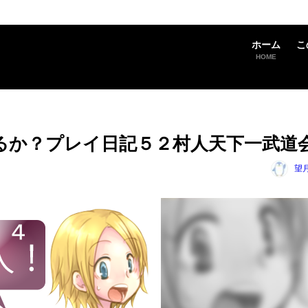
ホーム
こ
HOME
るか？プレイ日記５２村人天下一武道
望