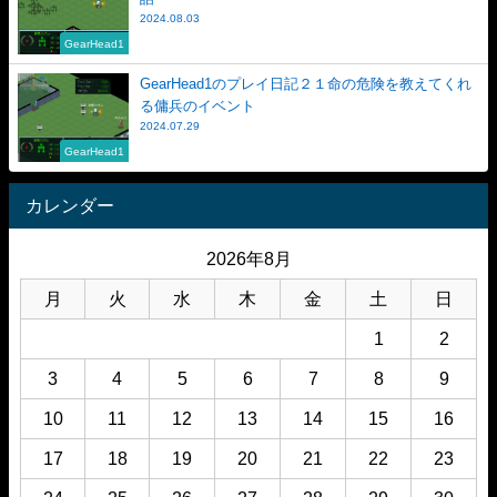
2024.08.03
GearHead1
GearHead1のプレイ日記２１命の危険を教えてくれ
る傭兵のイベント
2024.07.29
GearHead1
カレンダー
2026年8月
月
火
水
木
金
土
日
1
2
3
4
5
6
7
8
9
10
11
12
13
14
15
16
17
18
19
20
21
22
23