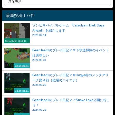
最新投稿１０件
ゾンビサバイバルゲーム「Cataclysm Dark Days
Ahead」を紹介します
2025.02.14
Cataclysm Dark Day
s Ahead
GearHead1のプレイ日記２９下水道掃除のイベント
は美味しい
2024.08.31
GearHead1
GearHead1のプレイ日記２８Hogye村のメックアリ
ーナ第４戦（戦場のハイエナ）
2024.08.29
GearHead1
GearHead1のプレイ日記２７Snake Lake公園に行こ
う！
2024.08.22