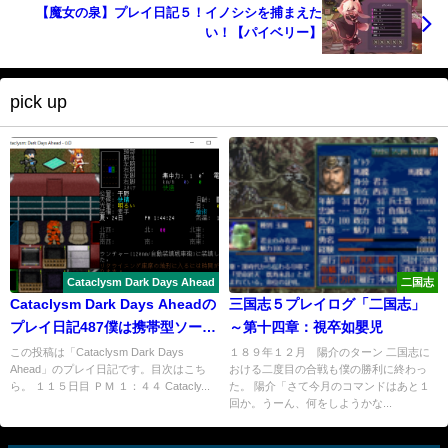
【魔女の泉】プレイ日記５！イノシシを捕まえた
い！【パイベリー】
pick up
Cataclysm Dark Days Ahead
二国志
Cataclysm Dark Days Aheadの
三国志５プレイログ「二国志」
プレイ日記487僕は携帯型ソーラ
～第十四章：視卒如嬰児
ーパネルを作った
この投稿は「Cataclysm Dark Days
１８９年１２月 陽介のターン 二国志に
Ahead」のプレイ日記です。目次はこち
おける二度目の合戦も僕の勝利に終わっ
ら。 １１５日目 ＰＭ １：４４ Catacly...
た。 陽介「さて今月のコマンドはあと１
回か。うーん、何をしようかな...