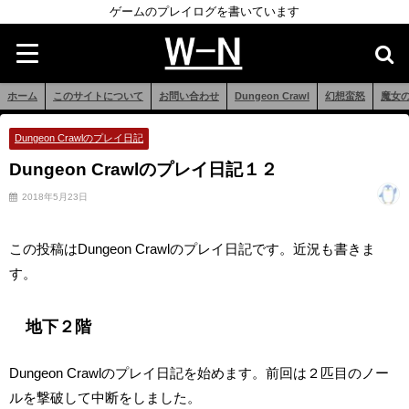
ゲームのプレイログを書いています
ホーム
このサイトについて
お問い合わせ
Dungeon Crawl
幻想蛮怒
魔女
Dungeon Crawlのプレイ日記
Dungeon Crawlのプレイ日記１２
2018年5月23日
この投稿はDungeon Crawlのプレイ日記です。近況も書きま
す。
地下２階
Dungeon Crawlのプレイ日記を始めます。前回は２匹目のノー
ルを撃破して中断をしました。