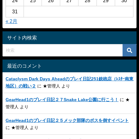
24
25
26
27
28
29
30
31
« 2月
サイト内検索
最近のコメント
Cataclysm Dark Days Aheadのプレイ日記251銃砲店（ﾚｽﾀｰ南東
地区）の戦い２
に
★管理人
より
GearHead1のプレイ日記２７Snake Lake公園に行こう！
に
★
管理人
より
GearHead1のプレイ日記２５メック部隊のボスを倒すイベント
に
★管理人
より