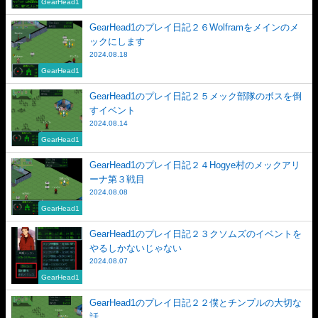
GearHead1
GearHead1のプレイ日記２６Wolframをメインのメ
ックにします
2024.08.18
GearHead1
GearHead1のプレイ日記２５メック部隊のボスを倒
すイベント
2024.08.14
GearHead1
GearHead1のプレイ日記２４Hogye村のメックアリ
ーナ第３戦目
2024.08.08
GearHead1
GearHead1のプレイ日記２３クソムズのイベントを
やるしかないじゃない
2024.08.07
GearHead1
GearHead1のプレイ日記２２僕とチンプルの大切な
話