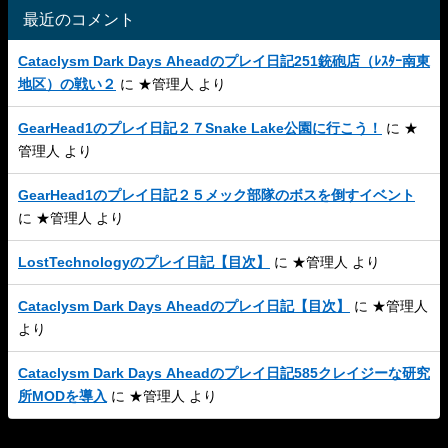
最近のコメント
Cataclysm Dark Days Aheadのプレイ日記251銃砲店（ﾚｽﾀｰ南東
地区）の戦い２
に
★管理人
より
GearHead1のプレイ日記２７Snake Lake公園に行こう！
に
★
管理人
より
GearHead1のプレイ日記２５メック部隊のボスを倒すイベント
に
★管理人
より
LostTechnologyのプレイ日記【目次】
に
★管理人
より
Cataclysm Dark Days Aheadのプレイ日記【目次】
に
★管理人
より
Cataclysm Dark Days Aheadのプレイ日記585クレイジーな研究
所MODを導入
に
★管理人
より