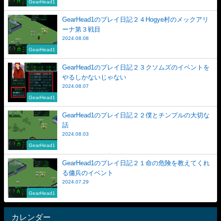
GearHead1
GearHead1のプレイ日記２４Hogye村のメックアリ
ーナ第３戦目
2024.08.08
GearHead1
GearHead1のプレイ日記２３クソムズのイベントを
やるしかないじゃない
2024.08.07
GearHead1
GearHead1のプレイ日記２２僕とチンプルの大切な
話
2024.08.03
GearHead1
GearHead1のプレイ日記２１命の危険を教えてくれ
る傭兵のイベント
2024.07.29
GearHead1
カレンダー