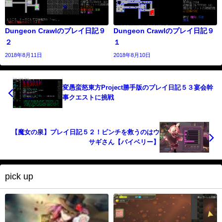
Dungeon Crawlのプレイ日記９
Dungeon Crawlのプレイ日記９
２
１
2018年8月11日
2018年8月10日
変愚蛮怒東方Project勝手版のプレイ日記５３宴会幹
事クエストに挑戦
【魔女の泉】プレイ日記５２！ピンチを救うのはウ
サギさん【パイベリー】
pick up