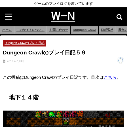
ゲームのプレイログを書いています
ホーム
このサイトについて
お問い合わせ
Dungeon Crawl
幻想蛮怒
魔女
Dungeon Crawlのプレイ日記
Dungeon Crawlのプレイ日記５９
2018年7月9日
この投稿はDungeon Crawlのプレイ日記です。目次は
こちら
。
地下１４階