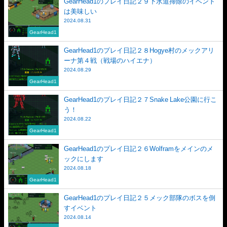
GearHead1のプレイ日記２９下水道掃除のイベント
は美味しい
2024.08.31
GearHead1
GearHead1のプレイ日記２８Hogye村のメックアリ
ーナ第４戦（戦場のハイエナ）
2024.08.29
GearHead1
GearHead1のプレイ日記２７Snake Lake公園に行こ
う！
2024.08.22
GearHead1
GearHead1のプレイ日記２６Wolframをメインのメ
ックにします
2024.08.18
GearHead1
GearHead1のプレイ日記２５メック部隊のボスを倒
すイベント
2024.08.14