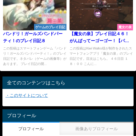
ゲームのプレイ日記
魔女の泉
バンドリ！ガールズバンドパー
【魔女の泉】プレイ日記４６！
ティ！のプレイ日記８
がんばってーゴーゴー！【パイ
ベリー】
この投稿はスマートフォンゲーム『バンド
この投稿はKiwi Walks様が制作をされたス
リ！ガールズバンドパーティ！』のプレイ
マートフォンアプリ「魔女の泉」のプレイ
日記です。ネタバレ（ゲームの画像等）が
日記です。目次はこちら。 ４６日目 １
あります。 プレイ日記の開...
８：００ こんに...
全てのコンテンツはこちら
・このサイトについて
プロフィール
プロフィール
画像ありプロフィール