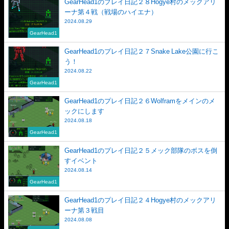
GearHead1のプレイ日記２８Hogye村のメックアリ
ーナ第４戦（戦場のハイエナ）
2024.08.29
GearHead1
GearHead1のプレイ日記２７Snake Lake公園に行こ
う！
2024.08.22
GearHead1
GearHead1のプレイ日記２６Wolframをメインのメ
ックにします
2024.08.18
GearHead1
GearHead1のプレイ日記２５メック部隊のボスを倒
すイベント
2024.08.14
GearHead1
GearHead1のプレイ日記２４Hogye村のメックアリ
ーナ第３戦目
2024.08.08