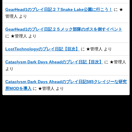
GearHead1のプレイ日記２７Snake Lake公園に行こう！
に
★
管理人
より
GearHead1のプレイ日記２５メック部隊のボスを倒すイベント
に
★管理人
より
LostTechnologyのプレイ日記【目次】
に
★管理人
より
Cataclysm Dark Days Aheadのプレイ日記【目次】
に
★管理人
より
Cataclysm Dark Days Aheadのプレイ日記585クレイジーな研究
所MODを導入
に
★管理人
より