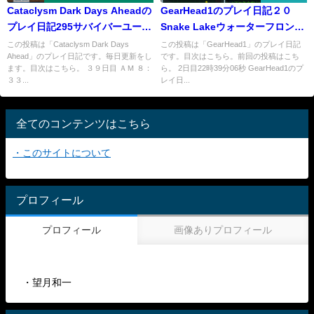
Cataclysm Dark Days Aheadの
GearHead1のプレイ日記２０
プレイ日記295サバイバーユーテ
Snake Lakeウォーターフロント
ィリティベルト
のガチムチ兄貴
この投稿は「Cataclysm Dark Days
この投稿は「GearHead1」のプレイ日記
Ahead」のプレイ日記です。毎日更新をし
です。目次はこちら。前回の投稿はこち
ます。目次はこちら。 ３９日目 ＡＭ ８：
ら。 2日目22時39分06秒 GearHead1のプ
３３...
レイ日...
全てのコンテンツはこちら
・このサイトについて
プロフィール
プロフィール
画像ありプロフィール
・望月和一