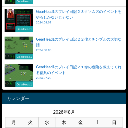
GearHead1
GearHead1のプレイ日記２３クソムズのイベントを
やるしかないじゃない
2024.08.07
GearHead1
GearHead1のプレイ日記２２僕とチンプルの大切な
話
2024.08.03
GearHead1
GearHead1のプレイ日記２１命の危険を教えてくれ
る傭兵のイベント
2024.07.29
GearHead1
カレンダー
2026年8月
月
火
水
木
金
土
日