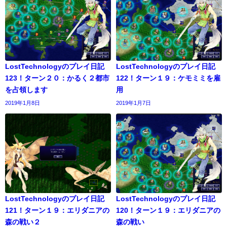
LostTechnologyのプレイ日記
LostTechnologyのプレイ日記
123！ターン２０：かるく２都市
122！ターン１９：ケモミミを雇
を占領します
用
2019年1月8日
2019年1月7日
LostTechnologyのプレイ日記
LostTechnologyのプレイ日記
121！ターン１９：エリダニアの
120！ターン１９：エリダニアの
森の戦い２
森の戦い