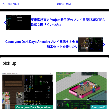
2019年1月6日
2019年1月5日
変愚蛮怒東方Project勝手版のプレイ日記173EXTRA
鉄獄２階『くいつき』
Cataclysm Dark Days Aheadのプレイ日記６３金属
加工セットを作りたい
pick up
Cataclysm Dark Days Ahead
GearHead1