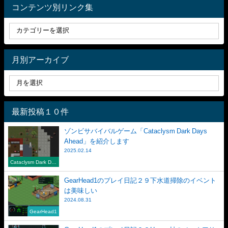
コンテンツ別リンク集
月別アーカイブ
最新投稿１０件
ゾンビサバイバルゲーム「Cataclysm Dark Days
Ahead」を紹介します
2025.02.14
Cataclysm Dark Day
s Ahead
GearHead1のプレイ日記２９下水道掃除のイベント
は美味しい
2024.08.31
GearHead1