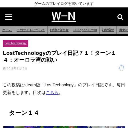
ゲームのプレイログを書いています
ホーム
このサイトについて
お問い合わせ
Dungeon Crawl
幻想蛮怒
魔女
LostTechnology
LostTechnologyのプレイ日記７１！ターン１
４：オーロラ湾の戦い
2018年11月6日
この投稿はsteam版「LostTechnology」のプレイ日記です。毎日
更新をします。目次は
こちら
。
ターン１４