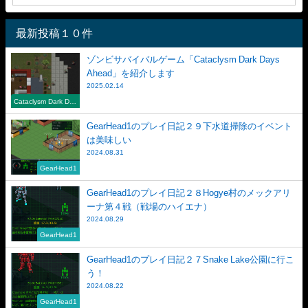
最新投稿１０件
ゾンビサバイバルゲーム「Cataclysm Dark Days
Ahead」を紹介します
2025.02.14
Cataclysm Dark Day
s Ahead
GearHead1のプレイ日記２９下水道掃除のイベント
は美味しい
2024.08.31
GearHead1
GearHead1のプレイ日記２８Hogye村のメックアリ
ーナ第４戦（戦場のハイエナ）
2024.08.29
GearHead1
GearHead1のプレイ日記２７Snake Lake公園に行こ
う！
2024.08.22
GearHead1