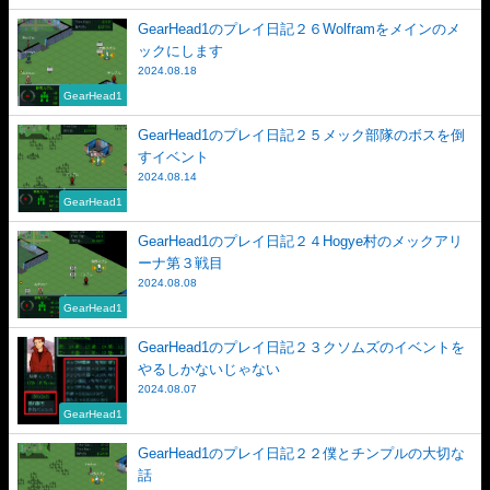
GearHead1のプレイ日記２６Wolframをメインのメ
ックにします
2024.08.18
GearHead1
GearHead1のプレイ日記２５メック部隊のボスを倒
すイベント
2024.08.14
GearHead1
GearHead1のプレイ日記２４Hogye村のメックアリ
ーナ第３戦目
2024.08.08
GearHead1
GearHead1のプレイ日記２３クソムズのイベントを
やるしかないじゃない
2024.08.07
GearHead1
GearHead1のプレイ日記２２僕とチンプルの大切な
話