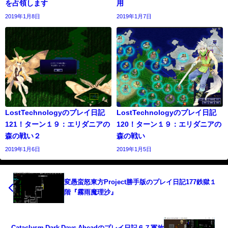
を占領します
用
2019年1月8日
2019年1月7日
LostTechnologyのプレイ日記
LostTechnologyのプレイ日記
121！ターン１９：エリダニアの
120！ターン１９：エリダニアの
森の戦い２
森の戦い
2019年1月6日
2019年1月5日
変愚蛮怒東方Project勝手版のプレイ日記177鉄獄１
階『霧雨魔理沙』
Cataclysm Dark Days Aheadのプレイ日記６７軍放