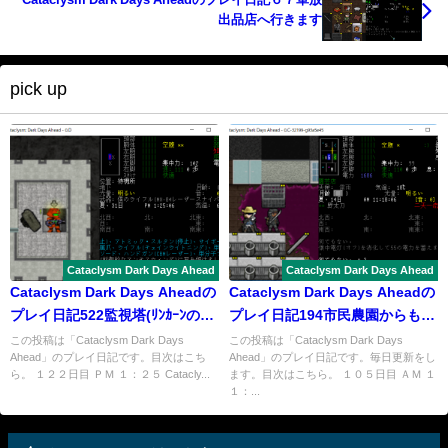
出品店へ行きます
pick up
Cataclysm Dark Days Ahead
Cataclysm Dark Days Ahead
Cataclysm Dark Days Aheadの
Cataclysm Dark Days Aheadの
プレイ日記522監視塔(ﾘﾝｶｰﾝの南
プレイ日記194市民農園からも学
西)の戦い
びます
この投稿は「Cataclysm Dark Days
この投稿は「Cataclysm Dark Days
Ahead」のプレイ日記です。目次はこち
Ahead」のプレイ日記です。毎日更新をし
ら。 １２２日目 ＰＭ １：２５ Catacly...
ます。目次はこちら。 １０５日目 ＡＭ １
１：...