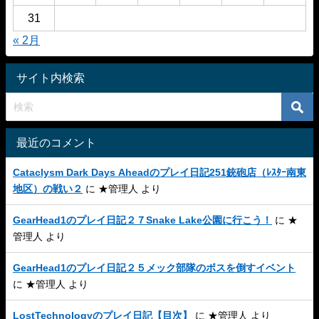
31
« 2月
サイト内検索
最近のコメント
Cataclysm Dark Days Aheadのプレイ日記251銃砲店（ﾚｽﾀｰ南東
地区）の戦い２
に
★管理人
より
GearHead1のプレイ日記２７Snake Lake公園に行こう！
に
★
管理人
より
GearHead1のプレイ日記２５メック部隊のボスを倒すイベント
に
★管理人
より
LostTechnologyのプレイ日記【目次】
に
★管理人
より