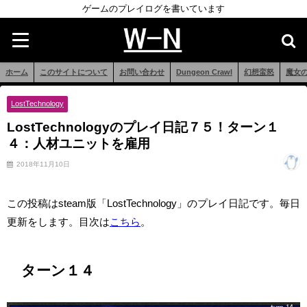
ゲームのプレイログを書いています
ホーム
このサイトについて
お問い合わせ
Dungeon Crawl
幻想蛮怒
魔女
LostTechnology
LostTechnologyのプレイ日記７５！ターン１
４：人材ユニットを雇用
2018年11月10日
この投稿はsteam版「LostTechnology」のプレイ日記です。毎日
更新をします。目次は
こちら
。
ターン１４