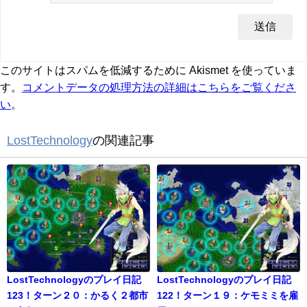
このサイトはスパムを低減するために Akismet を使っていま
す。
コメントデータの処理方法の詳細はこちらをご覧くださ
い
。
LostTechnology
の関連記事
LostTechnologyのプレイ日記
LostTechnologyのプレイ日記
123！ターン２０：かるく２都市
122！ターン１９：ケモミミを雇