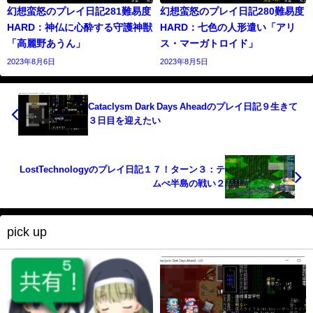
幻想蛮怒のプレイ日記281難易度
幻想蛮怒のプレイ日記280難易度
HARD：神仏に心酔する守護神獣
HARD：七色の人形遣い「アリ
「高麗野あうん」
ス・マーガトロイド」
2023年8月6日
2023年8月5日
Cataclysm Dark Days Aheadのプレイ日記９生きて
３日目を迎えたい
LostTechnologyのプレイ日記１７！ターン３：テ
ムぺ半島の戦い２
pick up