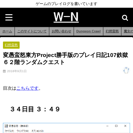
ゲームのプレイログを書いています
ホーム
このサイトについて
お問い合わせ
Dungeon Crawl
幻想蛮怒
魔女
幻想蛮怒
変愚蛮怒東方Project勝手版のプレイ日記107鉄獄
６２階ランダムクエスト
2018年9月1日
目次は
こちらです
。
３４日目 ３：４９