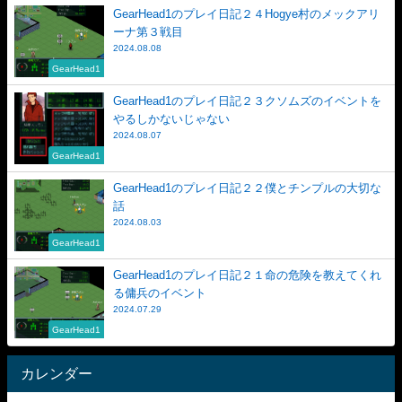
GearHead1のプレイ日記２４Hogye村のメックアリ
ーナ第３戦目
2024.08.08
GearHead1
GearHead1のプレイ日記２３クソムズのイベントを
やるしかないじゃない
2024.08.07
GearHead1
GearHead1のプレイ日記２２僕とチンプルの大切な
話
2024.08.03
GearHead1
GearHead1のプレイ日記２１命の危険を教えてくれ
る傭兵のイベント
2024.07.29
GearHead1
カレンダー