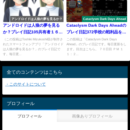
アンドロイドは人狼の夢を見るか？
Cataclysm Dark Days Ahead
アンドロイドは人狼の夢を見る
Cataclysm Dark Days Aheadの
か？プレイ日記105共有者１６Ｄ
プレイ日記372学校の戦利品を回
村５
収します３
（この投稿はToshiki Mizukoshi様が制作さ
この投稿は「Cataclysm Dark Days
れたスマートフォンアプリ「アンドロイド
Ahead」のプレイ日記です。毎日更新をし
は人狼の夢を見るか？」のプレイ日記で
ます。目次はこちら。 ７０日目 ＰＭ １
す。毎日更...
１：２...
全てのコンテンツはこちら
・このサイトについて
プロフィール
プロフィール
画像ありプロフィール