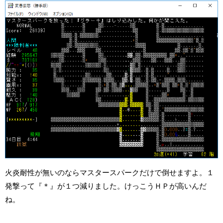
火炎耐性が無いのならマスタースパークだけで倒せますよ。１
発撃って『＊』が１つ減りました。けっこうＨＰが高いんだ
ね。