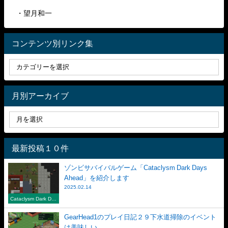
・望月和一
コンテンツ別リンク集
月別アーカイブ
最新投稿１０件
ゾンビサバイバルゲーム「Cataclysm Dark Days
Ahead」を紹介します
2025.02.14
Cataclysm Dark Day
s Ahead
GearHead1のプレイ日記２９下水道掃除のイベント
は美味しい