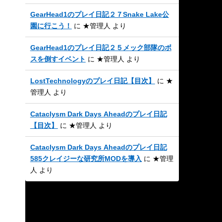
GearHead1のプレイ日記２７Snake Lake公
園に行こう！
に
★管理人
より
GearHead1のプレイ日記２５メック部隊のボ
スを倒すイベント
に
★管理人
より
LostTechnologyのプレイ日記【目次】
に
★
管理人
より
Cataclysm Dark Days Aheadのプレイ日記
【目次】
に
★管理人
より
Cataclysm Dark Days Aheadのプレイ日記
585クレイジーな研究所MODを導入
に
★管理
人
より