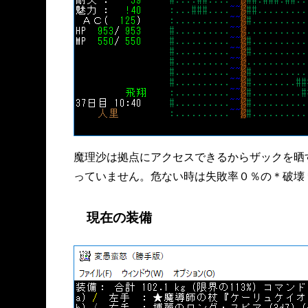
魔理沙は拠点にアクセスできるからザックを晒
っていません。危ない時は失敗率０％の＊破壊
現在の装備