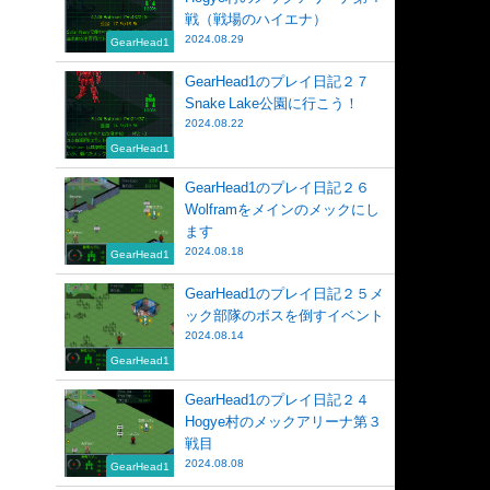
戦（戦場のハイエナ）
2024.08.29
GearHead1
GearHead1のプレイ日記２７
Snake Lake公園に行こう！
2024.08.22
GearHead1
GearHead1のプレイ日記２６
Wolframをメインのメックにし
ます
2024.08.18
GearHead1
GearHead1のプレイ日記２５メ
ック部隊のボスを倒すイベント
2024.08.14
GearHead1
GearHead1のプレイ日記２４
Hogye村のメックアリーナ第３
戦目
2024.08.08
GearHead1