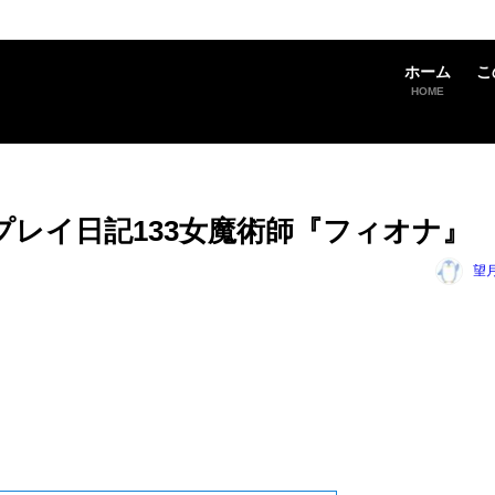
ホーム
こ
HOME
のプレイ日記133女魔術師『フィオナ』
望