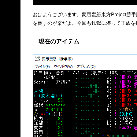
おはようございます。変愚蛮怒東方Projec
を倒すのが楽だよ。今回も鉄獄に潜って王族を
現在のアイテム