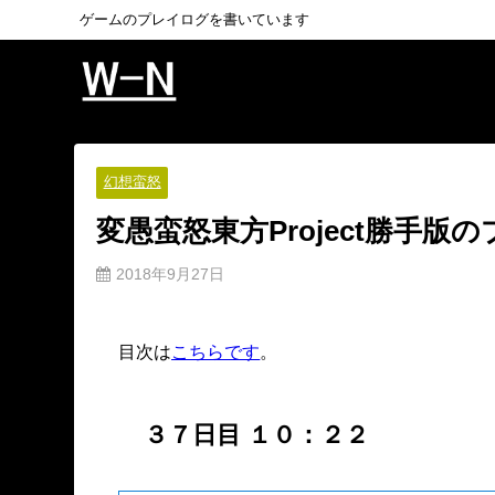
ゲームのプレイログを書いています
幻想蛮怒
変愚蛮怒東方Project勝手版
2018年9月27日
目次は
こちらです
。
３７日目 １０：２２