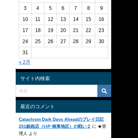
3
4
5
6
7
8
9
10
11
12
13
14
15
16
17
18
19
20
21
22
23
24
25
26
27
28
29
30
31
« 2月
サイト内検索
最近のコメント
Cataclysm Dark Days Aheadのプレイ日記
251銃砲店（ﾚｽﾀｰ南東地区）の戦い２
に
★管
理人
より