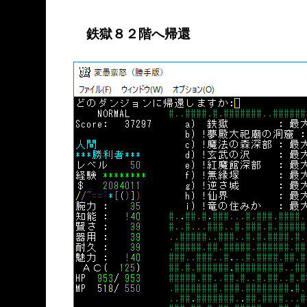
鉄獄８２階へ帰還