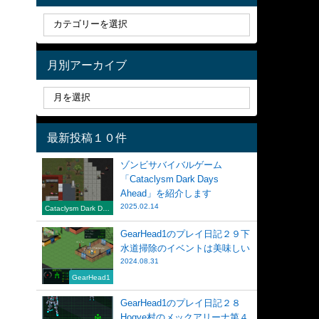
月別アーカイブ
最新投稿１０件
ゾンビサバイバルゲーム
「Cataclysm Dark Days
Ahead」を紹介します
2025.02.14
Cataclysm Dark Day
s Ahead
GearHead1のプレイ日記２９下
水道掃除のイベントは美味しい
2024.08.31
GearHead1
GearHead1のプレイ日記２８
Hogye村のメックアリーナ第４