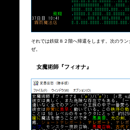
それでは鉄獄８２階へ帰還をします。次のラン
ぜ。
女魔術師『フィオナ』