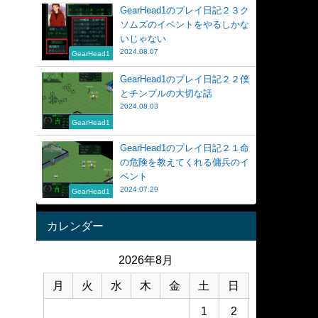
GearHead1のプレイ日記２３ク
ソムズのイベントをやるしかな
いじゃない
2024.08.07
GearHead1
GearHead1のプレイ日記２２僕
とチンプルの大切な話
2024.08.03
GearHead1
GearHead1のプレイ日記２１命
の危険を教えてくれる傭兵のイ
ベント
2024.07.29
GearHead1
カレンダー
2026年8月
月
火
水
木
金
土
日
1
2