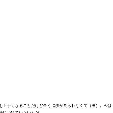
を上手くなることだけど全く進歩が見られなくて（泣）。今は
身につけていないんだよ。