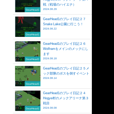
戦（戦場のハイエナ）
2024.08.29
GearHead1
GearHead1のプレイ日記２７
Snake Lake公園に行こう！
2024.08.22
GearHead1
GearHead1のプレイ日記２６
Wolframをメインのメックにし
ます
2024.08.18
GearHead1
GearHead1のプレイ日記２５メ
ック部隊のボスを倒すイベント
2024.08.14
GearHead1
GearHead1のプレイ日記２４
Hogye村のメックアリーナ第３
戦目
2024.08.08
GearHead1