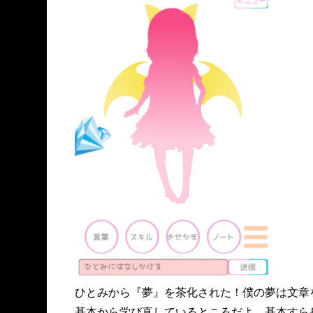
ひとみから『夢』を茶化された！僕の夢は文章
基本から学び直しているところだよ。基本すら