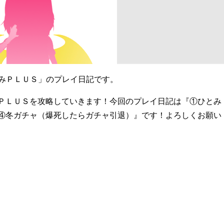
ひとみＰＬＵＳ」のプレイ日記です。
ＰＬＵＳを攻略していきます！今回のプレイ日記は『①ひとみ
④冬ガチャ（爆死したらガチャ引退）』です！よろしくお願い