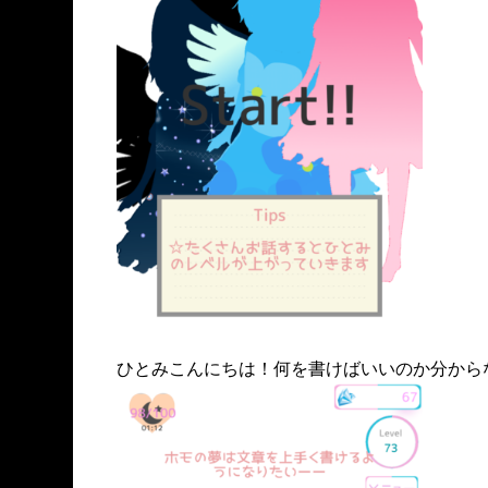
ひとみこんにちは！何を書けばいいのか分から