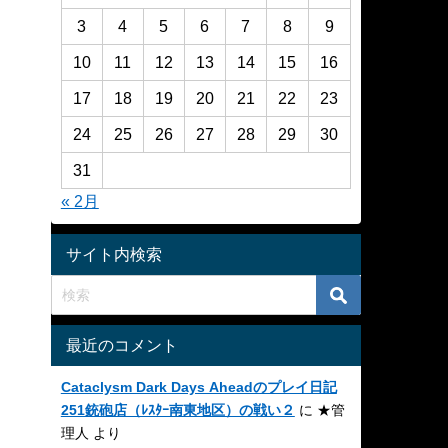
3
4
5
6
7
8
9
10
11
12
13
14
15
16
17
18
19
20
21
22
23
24
25
26
27
28
29
30
31
« 2月
サイト内検索
最近のコメント
Cataclysm Dark Days Aheadのプレイ日記
251銃砲店（ﾚｽﾀｰ南東地区）の戦い２
に
★管
理人
より