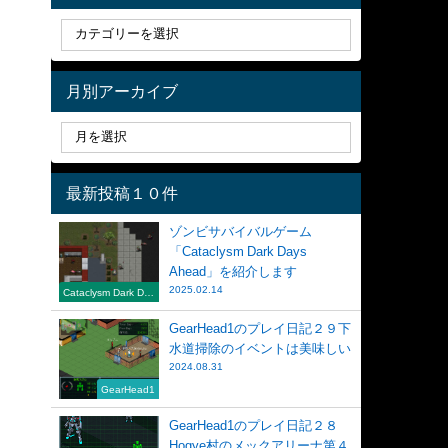
月別アーカイブ
最新投稿１０件
ゾンビサバイバルゲーム
「Cataclysm Dark Days
Ahead」を紹介します
2025.02.14
Cataclysm Dark Day
s Ahead
GearHead1のプレイ日記２９下
水道掃除のイベントは美味しい
2024.08.31
GearHead1
GearHead1のプレイ日記２８
Hogye村のメックアリーナ第４