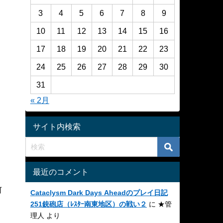
3
4
5
6
7
8
9
10
11
12
13
14
15
16
17
18
19
20
21
22
23
24
25
26
27
28
29
30
31
« 2月
サイト内検索
最近のコメント
何
Cataclysm Dark Days Aheadのプレイ日記
251銃砲店（ﾚｽﾀｰ南東地区）の戦い２
に
★管
理人
より