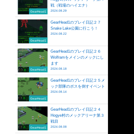
戦（戦場のハイエナ）
2024.08.29
GearHead1
GearHead1のプレイ日記２７
Snake Lake公園に行こう！
2024.08.22
GearHead1
GearHead1のプレイ日記２６
Wolframをメインのメックにし
ます
2024.08.18
GearHead1
GearHead1のプレイ日記２５メ
ック部隊のボスを倒すイベント
2024.08.14
GearHead1
GearHead1のプレイ日記２４
Hogye村のメックアリーナ第３
戦目
2024.08.08
GearHead1