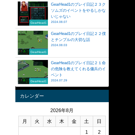
GearHead1のプレイ日記２３ク
ソムズのイベントをやるしかな
いじゃない
2024.08.07
GearHead1
GearHead1のプレイ日記２２僕
とチンプルの大切な話
2024.08.03
GearHead1
GearHead1のプレイ日記２１命
の危険を教えてくれる傭兵のイ
ベント
2024.07.29
GearHead1
る
カレンダー
2026年8月
月
火
水
木
金
土
日
1
2