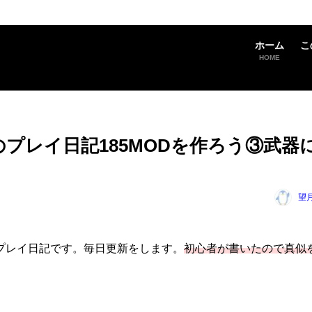
ホーム
こ
HOME
 Aheadのプレイ日記185MODを作ろう③武器
望
ead」のプレイ日記です。毎日更新をします。
初心者が書いたので真似