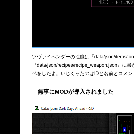
ツヴァイヘンダーの性能は『data/json/items/
『data/json/recipes/recipe_weapon.j
ペをしたよ。いじくったのはIDと名前とコメン
無事にMODが導入されました