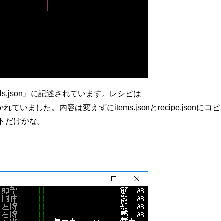
tools.json』に記述されています。レシピは
son』に書かれていました。内容は変えずにitems.jsonとrecipe.jsonにコピ
トだけかな。