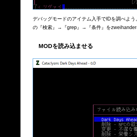
デバッグモードのアイテム入手でIDを調べよう。ツ
の『検索』→『grep』→『条件』をzweihand
MODを読み込ませる