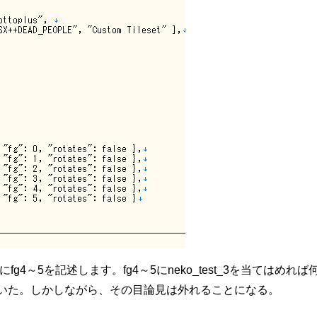
onにfg4～5を記述します。fg4～5にneko_test_3を当てはめれば
いた。しかしながら、その目論見は外れることになる。