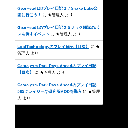
GearHead1のプレイ日記２７Snake Lake公
園に行こう！
に
★管理人
より
GearHead1のプレイ日記２５メック部隊のボ
スを倒すイベント
に
★管理人
より
LostTechnologyのプレイ日記【目次】
に
★
管理人
より
Cataclysm Dark Days Aheadのプレイ日記
【目次】
に
★管理人
より
Cataclysm Dark Days Aheadのプレイ日記
585クレイジーな研究所MODを導入
に
★管理
人
より