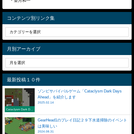
・望月和一
コンテンツ別リンク集
月別アーカイブ
最新投稿１０件
ゾンビサバイバルゲーム「Cataclysm Dark Days
Ahead」を紹介します
2025.02.14
Cataclysm Dark Day
s Ahead
GearHead1のプレイ日記２９下水道掃除のイベント
は美味しい
2024.08.31