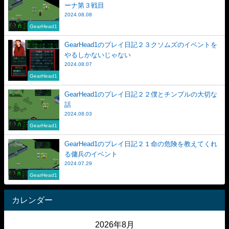
ーナ第３戦目
2024.08.08
GearHead1
GearHead1のプレイ日記２３クソムズのイベントを
やるしかないじゃない
2024.08.07
GearHead1
GearHead1のプレイ日記２２僕とチンプルの大切な
話
2024.08.03
GearHead1
GearHead1のプレイ日記２１命の危険を教えてくれ
る傭兵のイベント
2024.07.29
GearHead1
カレンダー
2026年8月