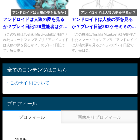
アンドロイドは人狼の夢を見るか？
アンドロイドは人狼の夢を見るか？
アンドロイドは人狼の夢を見る
アンドロイドは人狼の夢を見る
か？プレイ日記129霊能者はクリ
か？プレイ日記282ケモミミの立
スマス気分
ち絵が尽きた猫又６
（この投稿はToshiki Mizukoshi様が制作さ
（この投稿はToshiki Mizukoshi様が制作さ
れたスマートフォンアプリ「アンドロイド
れたスマートフォンアプリ「アンドロイド
は人狼の夢を見るか？」のプレイ日記で
は人狼の夢を見るか？」のプレイ日記で
す。毎日更...
す。毎日更...
全てのコンテンツはこちら
・このサイトについて
プロフィール
プロフィール
画像ありプロフィール