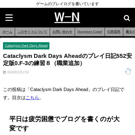
ゲームのプレイログを書いています
ホーム
このサイトについて
お問い合わせ
Dungeon Crawl
幻想蛮怒
魔女
Cataclysm Dark Days Ahead
Cataclysm Dark Days Aheadのプレイ日記552安
定版0.F-3の練習８（職業追加）
2023年1月17日
この投稿は「Cataclysm Dark Days Ahead」のプレイ日記で
す。目次は
こちら
。
平日は疲労困憊でブログを書くのが大
変です