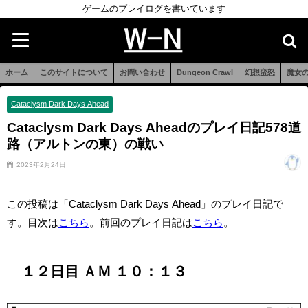
ゲームのプレイログを書いています
ホーム
このサイトについて
お問い合わせ
Dungeon Crawl
幻想蛮怒
魔女
Cataclysm Dark Days Ahead
Cataclysm Dark Days Aheadのプレイ日記578道
路（アルトンの東）の戦い
2023年2月24日
この投稿は「Cataclysm Dark Days Ahead」のプレイ日記で
す。目次は
こちら
。前回のプレイ日記は
こちら
。
１２日目 ＡＭ １０：１３