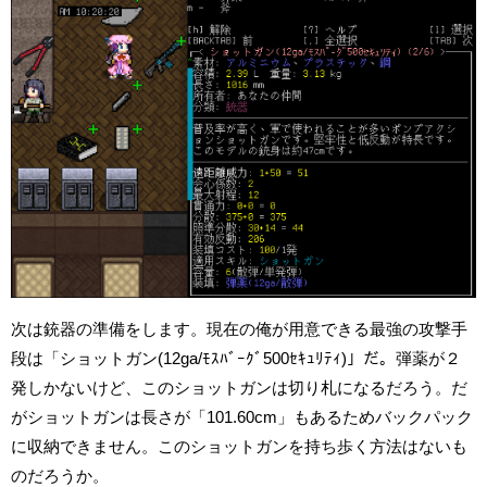
次は銃器の準備をします。現在の俺が用意できる最強の攻撃手
段は「ショットガン(12ga/ﾓｽﾊﾞｰｸﾞ500ｾｷｭﾘﾃｨ)」だ。弾薬が２
発しかないけど、このショットガンは切り札になるだろう。だ
がショットガンは長さが「101.60cm」もあるためバックパック
に収納できません。このショットガンを持ち歩く方法はないも
のだろうか。