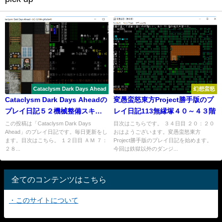
Cataclysm Dark Days Ahead
幻想蛮怒
Cataclysm Dark Days Aheadの
変愚蛮怒東方Project勝手版のプ
プレイ日記５２機械整備スキル
レイ日記113無縁塚４０～４３階
を２にしたい
この投稿は「Cataclysm Dark Days
目次はこちらです。 ３４日目 ２０：２０
Ahead」のプレイ日記です。毎日更新をし
おはようございます。変愚蛮怒東方
ます。目次はこちら。 １２日目 ＡＭ ７：
Project勝手版のプレイ日記を始めます。
２８...
今回は鉄獄以外のダンジ...
全てのコンテンツはこちら
・このサイトについて