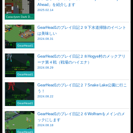
Ahead」を紹介します
2025.02.14
Cataclysm Dark Day
s Ahead
GearHead1のプレイ日記２９下水道掃除のイベント
は美味しい
2024.08.31
GearHead1
GearHead1のプレイ日記２８Hogye村のメックアリ
ーナ第４戦（戦場のハイエナ）
2024.08.29
GearHead1
GearHead1のプレイ日記２７Snake Lake公園に行こ
う！
2024.08.22
GearHead1
GearHead1のプレイ日記２６Wolframをメインのメ
ックにします
2024.08.18
GearHead1