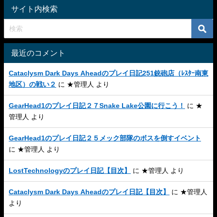
サイト内検索
最近のコメント
Cataclysm Dark Days Aheadのプレイ日記251銃砲店（ﾚｽﾀｰ南東
地区）の戦い２
に
★管理人
より
GearHead1のプレイ日記２７Snake Lake公園に行こう！
に
★
管理人
より
GearHead1のプレイ日記２５メック部隊のボスを倒すイベント
に
★管理人
より
LostTechnologyのプレイ日記【目次】
に
★管理人
より
Cataclysm Dark Days Aheadのプレイ日記【目次】
に
★管理人
より