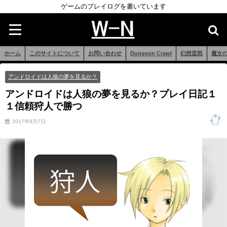
ゲームのプレイログを書いています
ホーム
このサイトについて
お問い合わせ
Dungeon Crawl
幻想蛮怒
魔女
アンドロイドは人狼の夢を見るか？
アンドロイドは人狼の夢を見るか？プレイ日記１
１信頼狩人で勝つ
2017年8月7日