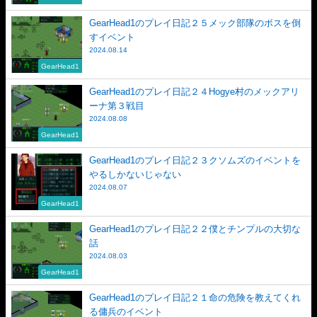
GearHead1のプレイ日記２５メック部隊のボスを倒
すイベント
2024.08.14
GearHead1
GearHead1のプレイ日記２４Hogye村のメックアリ
ーナ第３戦目
2024.08.08
GearHead1
GearHead1のプレイ日記２３クソムズのイベントを
やるしかないじゃない
2024.08.07
GearHead1
GearHead1のプレイ日記２２僕とチンプルの大切な
話
2024.08.03
GearHead1
GearHead1のプレイ日記２１命の危険を教えてくれ
る傭兵のイベント