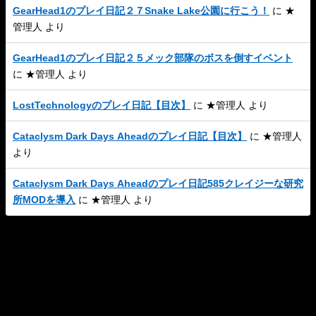
GearHead1のプレイ日記２７Snake Lake公園に行こう！
に
★
管理人
より
GearHead1のプレイ日記２５メック部隊のボスを倒すイベント
に
★管理人
より
LostTechnologyのプレイ日記【目次】
に
★管理人
より
Cataclysm Dark Days Aheadのプレイ日記【目次】
に
★管理人
より
Cataclysm Dark Days Aheadのプレイ日記585クレイジーな研究
所MODを導入
に
★管理人
より
このサイトについて
プライバシーポリシー
お問い合わせ