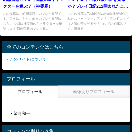
クターを選ぶ７（神霊廟）
か？プレイ日記212噛まれたこと
がない猫又
この投稿は「幻想蛮怒」のプレイ日記で
（この投稿はToshiki Mizukoshi様が制作さ
す。目次はこちら。前回のプレイ日記はこ
れたスマートフォンアプリ「アンドロイド
ちら。 今回は神霊廟のキャラクターを確
は人狼の夢を見るか？」のプレイ日記で
認します 幻想蛮怒のプレイ日...
す。毎日更...
全てのコンテンツはこちら
・このサイトについて
プロフィール
プロフィール
画像ありプロフィール
・望月和一
コンテンツ別リンク集