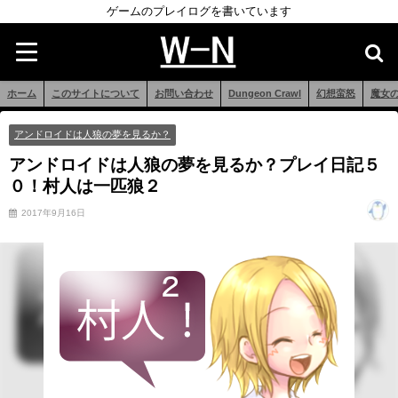
ゲームのプレイログを書いています
ホーム
このサイトについて
お問い合わせ
Dungeon Crawl
幻想蛮怒
魔女
アンドロイドは人狼の夢を見るか？
アンドロイドは人狼の夢を見るか？プレイ日記５
０！村人は一匹狼２
2017年9月16日