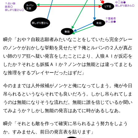
瞬介「おや？自殺志願者みたいなことをしていたら完全グレー
のノンケがおかしな挙動を見せたぞ？俺とルパンの２人が真占
い師のリア狂へ疑い発言をしたことにより、人狼ＡＩが反応を
したか？それとも妖狐ＡＩか？ノンケは無能とは違ってまとも
な推理をするプレイヤーだったはずだ」
今のままでは人外候補がノンケと俺になってしまう。俺が今日
吊られるというならそれでも良いだろう。しかし吊られてしま
うのは無能になりそうな流れだ。無能に誰を信じているか聞い
てみようか？しかし無能の発言はあてに時があるしなあ。
瞬介「それとも敵を作って確実に吊られるよう努力をしよう
か。すみません、前日の発言表を貼ります」