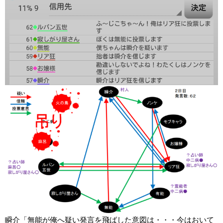
瞬介「無能が俺へ疑い発言を飛ばした意図は・・・今はおいて