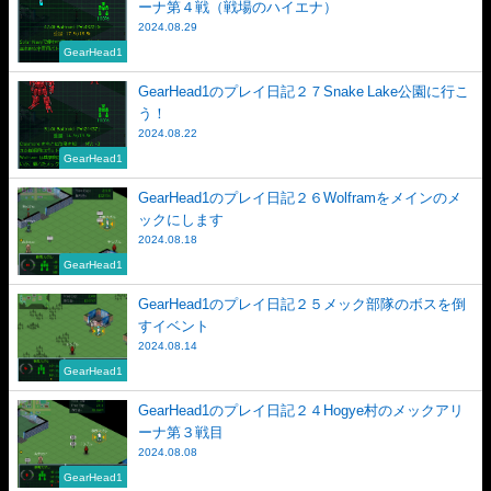
ーナ第４戦（戦場のハイエナ）
2024.08.29
GearHead1
GearHead1のプレイ日記２７Snake Lake公園に行こ
う！
2024.08.22
GearHead1
GearHead1のプレイ日記２６Wolframをメインのメ
ックにします
2024.08.18
GearHead1
GearHead1のプレイ日記２５メック部隊のボスを倒
すイベント
2024.08.14
GearHead1
GearHead1のプレイ日記２４Hogye村のメックアリ
ーナ第３戦目
2024.08.08
GearHead1