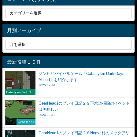
月別アーカイブ
最新投稿１０件
ゾンビサバイバルゲーム「Cataclysm Dark Days
Ahead」を紹介します
2025.02.14
Cataclysm Dark Day
s Ahead
GearHead1のプレイ日記２９下水道掃除のイベント
は美味しい
2024.08.31
GearHead1
GearHead1のプレイ日記２８Hogye村のメックアリ