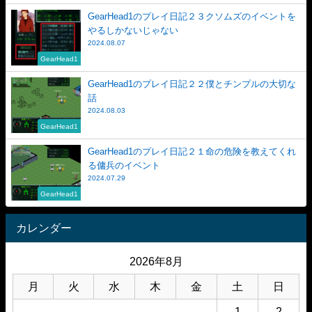
GearHead1のプレイ日記２３クソムズのイベントを
やるしかないじゃない
2024.08.07
GearHead1
GearHead1のプレイ日記２２僕とチンプルの大切な
話
2024.08.03
GearHead1
GearHead1のプレイ日記２１命の危険を教えてくれ
る傭兵のイベント
2024.07.29
GearHead1
カレンダー
2026年8月
月
火
水
木
金
土
日
1
2