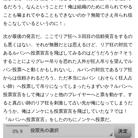
るだろう。なんということだ！俺は組織のために吊られてやる
ことも噛まれてやることもできないのか？無能でさえ吊られ役
をこなしているというのに！」
次が最後の発言だ。ここでリア狂へ３回目の信頼発言をするの
も悪くはない、それが無難だとは思えるけど、リア狂の対抗で
あるルパンへ投票宣言を飛ばしてみるのはどうだろうか？そう
することによりグレー吊りを恐れた人外が狂人吊りを望んでル
パン投票へと動くかもしれないし、ルパンの対抗であるリア狂
からは信頼されるだろう。ただ本当にルパン（おそらく狂人占
い師）へ投票して吊りになってしまったらまずいか？ルパンへ
投票宣言をして俺はソッと他のプレイヤーへと票を動かす。す
ると真占い師のリア狂を刺激して占い先が俺になってしまうだ
ろうか。俺はノンケにも投票宣言を飛ばしていたな？では！
『ルパンへ投票宣言』をしたのちにノンケへ投票だ。