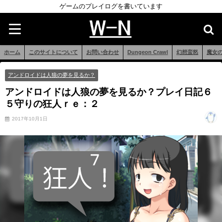
ゲームのプレイログを書いています
ホーム
このサイトについて
お問い合わせ
Dungeon Crawl
幻想蛮怒
魔女
アンドロイドは人狼の夢を見るか？
アンドロイドは人狼の夢を見るか？プレイ日記６
５守りの狂人ｒｅ：２
2017年10月1日