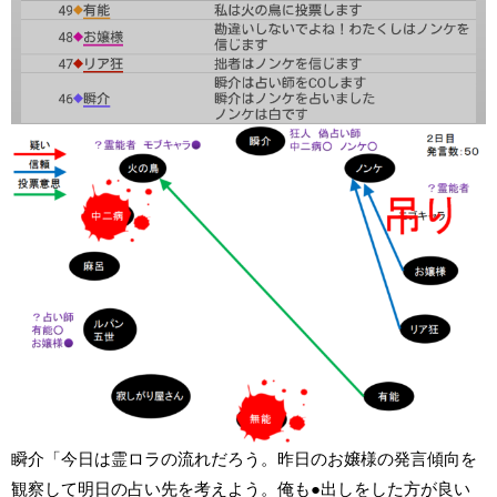
瞬介「今日は霊ロラの流れだろう。昨日のお嬢様の発言傾向を
観察して明日の占い先を考えよう。俺も●出しをした方が良い