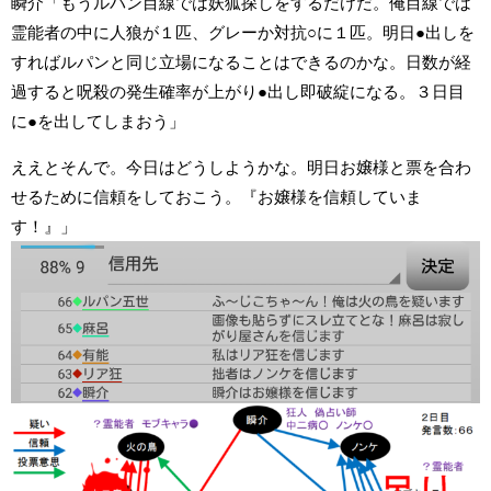
瞬介「もうルパン目線では妖狐探しをするだけだ。俺目線では
霊能者の中に人狼が１匹、グレーか対抗○に１匹。明日●出しを
すればルパンと同じ立場になることはできるのかな。日数が経
過すると呪殺の発生確率が上がり●出し即破綻になる。３日目
に●を出してしまおう」
ええとそんで。今日はどうしようかな。明日お嬢様と票を合わ
せるために信頼をしておこう。『お嬢様を信頼していま
す！』」