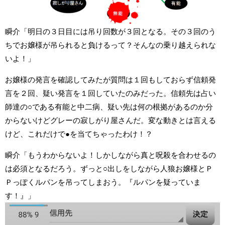
瞬介「明日の３日目には吊り回数が３回となる。その３回のう
ちでお嬢様が吊られると負けるって？そんなの乗り越えられな
いよ！」
お嬢様の発言を確認してみたが質問は１回もしておらず信頼発
言を２回、疑い発言を１回していたのみだった。信頼先は占い
師達の○である有能と中二病、疑い先は何の根拠があるのか分
からないけどグレーの寂しがり屋さんだ。変な動きとは言える
けど、これだけで●を当てちゃったわけ！？
瞬介「もうわからないよ！しかしながら真と呪殺を合わせるの
は必須となるだろう。ずっと○出しをしながら人狼お嬢様とＰ
Ｐっぽくルパンを吊ってしまおう。『ルパンを疑っていま
す！』」