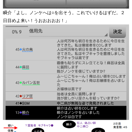
瞬介「よし。ノンケへは○を出そう。これでいけるはずだ。２
日目めよ来い！うおおおおお！」