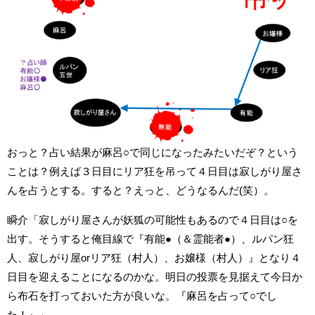
おっと？占い結果が麻呂○で同じになったみたいだぞ？という
ことは？例えば３日目にリア狂を吊って４日目は寂しがり屋さ
んを占うとする。すると？えっと、どうなるんだ(笑）。
瞬介「寂しがり屋さんが妖狐の可能性もあるので４日目は○を
出す。そうすると俺目線で『有能●（＆霊能者●）、ルパン狂
人、寂しがり屋orリア狂（村人）、お嬢様（村人）』となり４
日目を迎えることになるのかな。明日の投票を見据えて今日か
ら布石を打っておいた方が良いな。『麻呂を占って○でし
た！』」