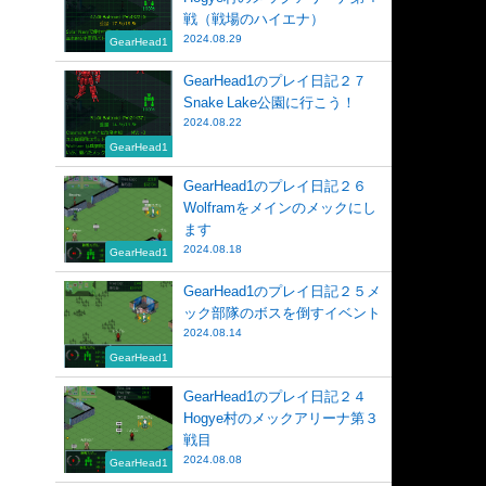
戦（戦場のハイエナ）
2024.08.29
GearHead1
GearHead1のプレイ日記２７
Snake Lake公園に行こう！
2024.08.22
GearHead1
GearHead1のプレイ日記２６
Wolframをメインのメックにし
ます
2024.08.18
GearHead1
GearHead1のプレイ日記２５メ
ック部隊のボスを倒すイベント
2024.08.14
GearHead1
GearHead1のプレイ日記２４
Hogye村のメックアリーナ第３
戦目
2024.08.08
GearHead1