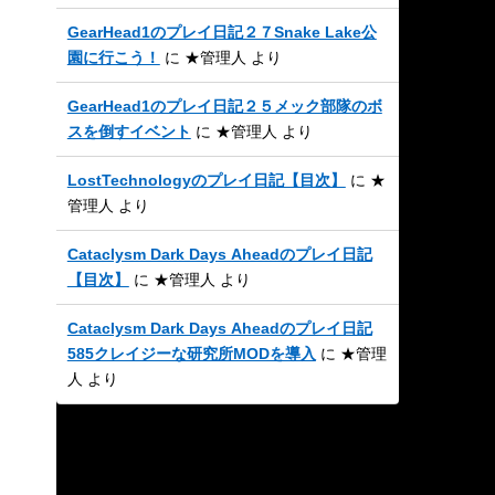
GearHead1のプレイ日記２７Snake Lake公
園に行こう！
に
★管理人
より
GearHead1のプレイ日記２５メック部隊のボ
スを倒すイベント
に
★管理人
より
LostTechnologyのプレイ日記【目次】
に
★
管理人
より
Cataclysm Dark Days Aheadのプレイ日記
【目次】
に
★管理人
より
Cataclysm Dark Days Aheadのプレイ日記
585クレイジーな研究所MODを導入
に
★管理
人
より