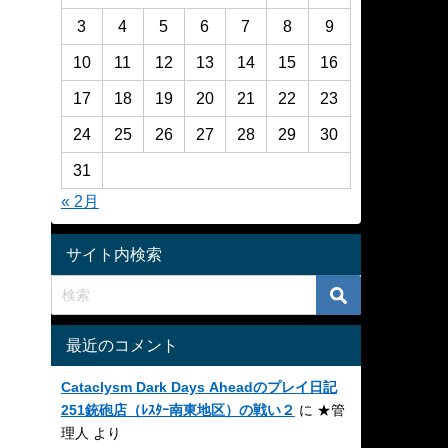
3
4
5
6
7
8
9
10
11
12
13
14
15
16
17
18
19
20
21
22
23
24
25
26
27
28
29
30
31
« 2月
サイト内検索
最近のコメント
Cataclysm Dark Days Aheadのプレイ日記
251銃砲店（ﾚｽﾀｰ南東地区）の戦い２
に
★管
理人
より