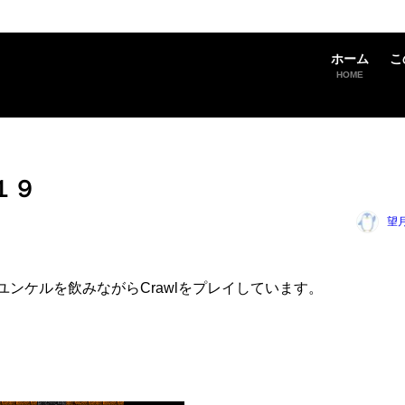
ホーム
こ
HOME
記１９
望
す。ユンケルを飲みながらCrawlをプレイしています。