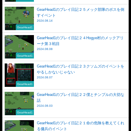
GearHead1のプレイ日記２５メック部隊のボスを倒
すイベント
2024.08.14
GearHead1
GearHead1のプレイ日記２４Hogye村のメックアリ
ーナ第３戦目
2024.08.08
GearHead1
GearHead1のプレイ日記２３クソムズのイベントを
やるしかないじゃない
2024.08.07
GearHead1
GearHead1のプレイ日記２２僕とチンプルの大切な
話
2024.08.03
GearHead1
GearHead1のプレイ日記２１命の危険を教えてくれ
る傭兵のイベント