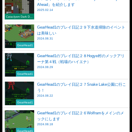
Ahead」を紹介します
2025.02.14
Cataclysm Dark Day
s Ahead
GearHead1のプレイ日記２９下水道掃除のイベント
は美味しい
2024.08.31
GearHead1
GearHead1のプレイ日記２８Hogye村のメックアリ
ーナ第４戦（戦場のハイエナ）
2024.08.29
GearHead1
GearHead1のプレイ日記２７Snake Lake公園に行こ
う！
2024.08.22
GearHead1
GearHead1のプレイ日記２６Wolframをメインのメ
ックにします
2024.08.18
GearHead1