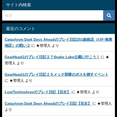
サイト内検索
最近のコメント
Cataclysm Dark Days Aheadのプレイ日記251銃砲店（ﾚｽﾀｰ南東
地区）の戦い２
に
★管理人
より
GearHead1のプレイ日記２７Snake Lake公園に行こう！
に
★
管理人
より
GearHead1のプレイ日記２５メック部隊のボスを倒すイベント
に
★管理人
より
LostTechnologyのプレイ日記【目次】
に
★管理人
より
Cataclysm Dark Days Aheadのプレイ日記【目次】
に
★管理人
より