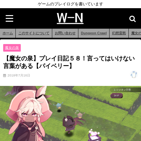
ゲームのプレイログを書いています
ホーム
このサイトについて
お問い合わせ
Dungeon Crawl
幻想蛮怒
魔女
魔女の泉
【魔女の泉】プレイ日記５８！言ってはいけない
言葉がある【パイベリー】
2018年7月16日