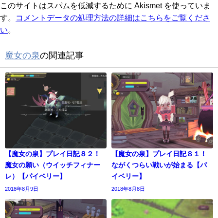
このサイトはスパムを低減するために Akismet を使っていま
す。
コメントデータの処理方法の詳細はこちらをご覧くださ
い
。
魔女の泉
の関連記事
【魔女の泉】プレイ日記８２！
【魔女の泉】プレイ日記８１！
魔女の願い（ウイッチフィナー
ながくつらい戦いが始まる【パ
レ）【パイベリー】
イベリー】
2018年8月9日
2018年8月8日