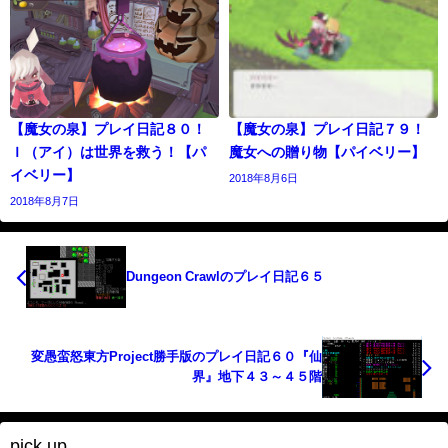
【魔女の泉】プレイ日記８０！
【魔女の泉】プレイ日記７９！
Ｉ（アイ）は世界を救う！【パ
魔女への贈り物【パイベリー】
イベリー】
2018年8月6日
2018年8月7日
Dungeon Crawlのプレイ日記６５
変愚蛮怒東方Project勝手版のプレイ日記６０『仙
界』地下４３～４５階
pick up