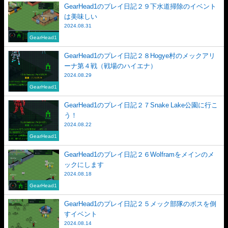
GearHead1のプレイ日記２９下水道掃除のイベント
は美味しい
2024.08.31
GearHead1
GearHead1のプレイ日記２８Hogye村のメックアリ
ーナ第４戦（戦場のハイエナ）
2024.08.29
GearHead1
GearHead1のプレイ日記２７Snake Lake公園に行こ
う！
2024.08.22
GearHead1
GearHead1のプレイ日記２６Wolframをメインのメ
ックにします
2024.08.18
GearHead1
GearHead1のプレイ日記２５メック部隊のボスを倒
すイベント
2024.08.14