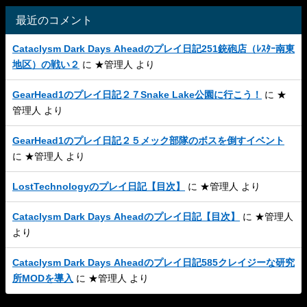
最近のコメント
Cataclysm Dark Days Aheadのプレイ日記251銃砲店（ﾚｽﾀｰ南東
地区）の戦い２
に
★管理人
より
GearHead1のプレイ日記２７Snake Lake公園に行こう！
に
★
管理人
より
GearHead1のプレイ日記２５メック部隊のボスを倒すイベント
に
★管理人
より
LostTechnologyのプレイ日記【目次】
に
★管理人
より
Cataclysm Dark Days Aheadのプレイ日記【目次】
に
★管理人
より
Cataclysm Dark Days Aheadのプレイ日記585クレイジーな研究
所MODを導入
に
★管理人
より