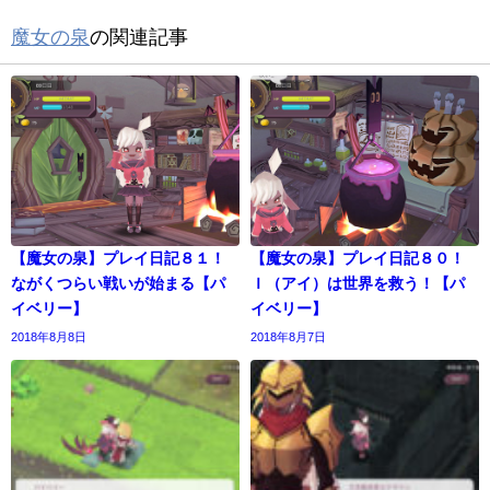
魔女の泉
の関連記事
【魔女の泉】プレイ日記８１！
【魔女の泉】プレイ日記８０！
ながくつらい戦いが始まる【パ
Ｉ（アイ）は世界を救う！【パ
イベリー】
イベリー】
2018年8月8日
2018年8月7日