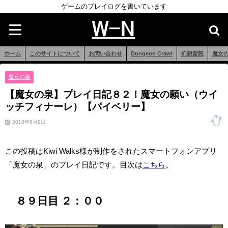
ゲームのプレイログを書いています
ホーム
このサイトについて
お問い合わせ
Dungeon Crawl
幻想蛮怒
魔女
魔女の泉
【魔女の泉】プレイ日記８２！魔女の願い（ウイ
ッチフィナーレ）【パイベリー】
2018年8月9日
この投稿はKiwi Walks様が制作をされたスマートフォンアプリ
「魔女の泉」のプレイ日記です。目次は
こちら
。
８９日目 ２：００