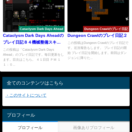
Cataclysm Dark Days Ahead
Dungeon Crawlのプレイ日記
Cataclysm Dark Days Aheadの
Dungeon Crawlのプレイ日記２
プレイ日記８４機械整備スキル
この投稿はDungeon Crawlのプレイ日記で
す。近況報告もします。 プレイ日記の開
が足らない！
この投稿は「Cataclysm Dark Days
始 プレイ日記を開始します。前回はダン
Ahead」のプレイ日記です。毎日更新をし
ジョンに降りた...
ます。目次はこちら。 ４１日目 ＰＭ １
１：０...
全てのコンテンツはこちら
・このサイトについて
プロフィール
プロフィール
画像ありプロフィール