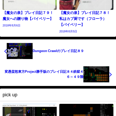
【魔女の泉】プレイ日記７９！
【魔女の泉】プレイ日記７８！
魔女への贈り物【パイベリー】
私はカプ厨です（フローラ）
【パイベリー】
2018年8月6日
2018年8月5日
Dungeon Crawlのプレイ日記８９
変愚蛮怒東方Project勝手版のプレイ日記８４鉄獄４
６～４９階
pick up