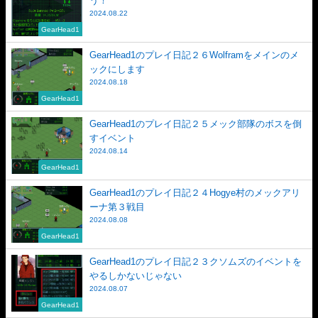
う！
2024.08.22
GearHead1
GearHead1のプレイ日記２６Wolframをメインのメ
ックにします
2024.08.18
GearHead1
GearHead1のプレイ日記２５メック部隊のボスを倒
すイベント
2024.08.14
GearHead1
GearHead1のプレイ日記２４Hogye村のメックアリ
ーナ第３戦目
2024.08.08
GearHead1
GearHead1のプレイ日記２３クソムズのイベントを
やるしかないじゃない
2024.08.07
GearHead1