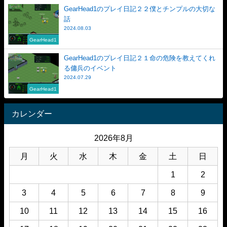
GearHead1のプレイ日記２２僕とチンプルの大切な
話
2024.08.03
GearHead1
GearHead1のプレイ日記２１命の危険を教えてくれ
る傭兵のイベント
2024.07.29
GearHead1
カレンダー
2026年8月
月
火
水
木
金
土
日
1
2
3
4
5
6
7
8
9
10
11
12
13
14
15
16