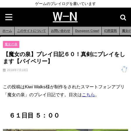
ゲームのプレイログを書いています
ホーム
このサイトについて
お問い合わせ
Dungeon Crawl
幻想蛮怒
魔女
魔女の泉
【魔女の泉】プレイ日記６０！真剣にプレイをし
ます【パイベリー】
2018年7月18日
この投稿はKiwi Walks様が制作をされたスマートフォンアプリ
「魔女の泉」のプレイ日記です。目次は
こちら
。
６１日目 ５：００