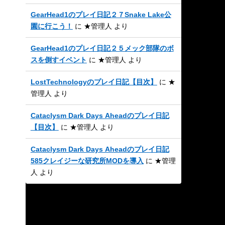
GearHead1のプレイ日記２７Snake Lake公
園に行こう！
に
★管理人
より
GearHead1のプレイ日記２５メック部隊のボ
スを倒すイベント
に
★管理人
より
LostTechnologyのプレイ日記【目次】
に
★
管理人
より
Cataclysm Dark Days Aheadのプレイ日記
【目次】
に
★管理人
より
Cataclysm Dark Days Aheadのプレイ日記
585クレイジーな研究所MODを導入
に
★管理
人
より