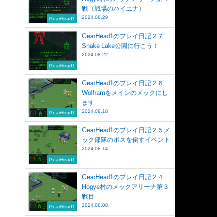
戦（戦場のハイエナ）
2024.08.29
GearHead1
GearHead1のプレイ日記２７
Snake Lake公園に行こう！
2024.08.22
GearHead1
GearHead1のプレイ日記２６
Wolframをメインのメックにし
ます
2024.08.18
GearHead1
GearHead1のプレイ日記２５メ
ック部隊のボスを倒すイベント
2024.08.14
GearHead1
GearHead1のプレイ日記２４
Hogye村のメックアリーナ第３
戦目
2024.08.08
GearHead1