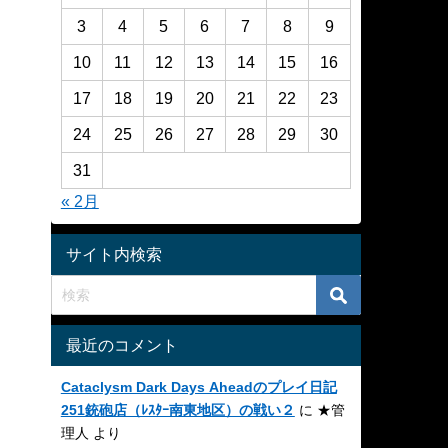
3
4
5
6
7
8
9
10
11
12
13
14
15
16
17
18
19
20
21
22
23
24
25
26
27
28
29
30
31
« 2月
サイト内検索
最近のコメント
Cataclysm Dark Days Aheadのプレイ日記
251銃砲店（ﾚｽﾀｰ南東地区）の戦い２
に
★管
理人
より