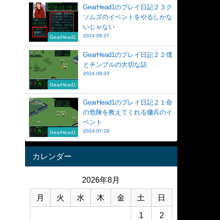
GearHead1のプレイ日記２３ク
ソムズのイベントをやるしかな
いじゃない
2024.08.07
GearHead1
GearHead1のプレイ日記２２僕
とチンプルの大切な話
2024.08.03
GearHead1
GearHead1のプレイ日記２１命
の危険を教えてくれる傭兵のイ
ベント
2024.07.29
GearHead1
カレンダー
2026年8月
月
火
水
木
金
土
日
1
2