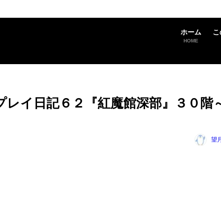
ホーム
こ
HOME
版のプレイ日記６２『紅魔館深部』３０階
望