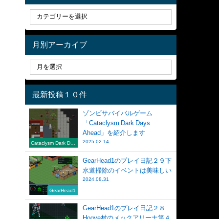
月別アーカイブ
最新投稿１０件
ゾンビサバイバルゲーム
「Cataclysm Dark Days
Ahead」を紹介します
2025.02.14
Cataclysm Dark Day
s Ahead
GearHead1のプレイ日記２９下
水道掃除のイベントは美味しい
2024.08.31
GearHead1
GearHead1のプレイ日記２８
Hogye村のメックアリーナ第４