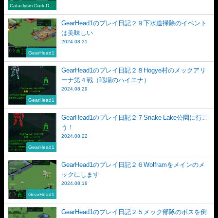
Cataclysm Dark Day
s Ahead
GearHead1のプレイ日記２９下水道掃除のイベント
は美味しい
2024.08.31
GearHead1
GearHead1のプレイ日記２８Hogye村のメックアリ
ーナ第４戦（戦場のハイエナ）
2024.08.29
GearHead1
GearHead1のプレイ日記２７Snake Lake公園に行こ
う！
2024.08.22
GearHead1
GearHead1のプレイ日記２６Wolframをメインのメ
ックにします
2024.08.18
GearHead1
GearHead1のプレイ日記２５メック部隊のボスを倒