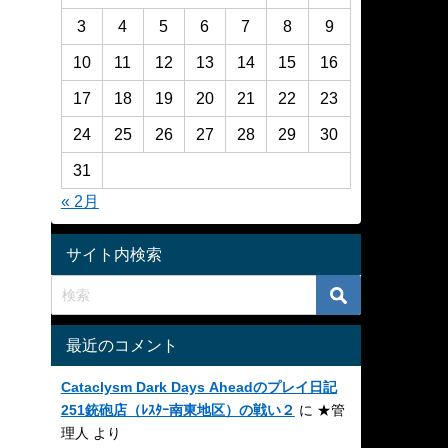
3
4
5
6
7
8
9
10
11
12
13
14
15
16
17
18
19
20
21
22
23
24
25
26
27
28
29
30
31
« 2月
サイト内検索
最近のコメント
Cataclysm Dark Days Aheadのプレイ日記
251銃砲店（ﾚｽﾀｰ南東地区）の戦い２
に
★管
理人
より