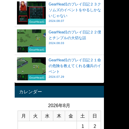
GearHead1のプレイ日記２３ク
ソムズのイベントをやるしかな
いじゃない
2024.08.07
GearHead1
GearHead1のプレイ日記２２僕
とチンプルの大切な話
2024.08.03
GearHead1
GearHead1のプレイ日記２１命
の危険を教えてくれる傭兵のイ
ベント
2024.07.29
GearHead1
カレンダー
2026年8月
月
火
水
木
金
土
日
1
2