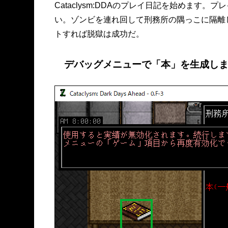
Cataclysm:DDAのプレイ日記を始めま
い。ゾンビを連れ回して刑務所の隅っこに隔離
トすれば脱獄は成功だ。
デバッグメニューで「本」を生成し