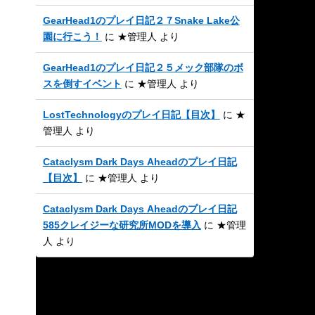
GearHead1のプレイ日記２７Snake Lake公
園に行こう！
に
★管理人
より
GearHead1のプレイ日記２５メック部隊のボ
スを倒すイベント
に
★管理人
より
LostTechnologyのプレイ日記【目次】
に
★
管理人
より
Cataclysm Dark Days Aheadのプレイ日記
【目次】
に
★管理人
より
Cataclysm Dark Days Aheadのプレイ日記
585クレイジーな研究所MODを導入
に
★管理
人
より