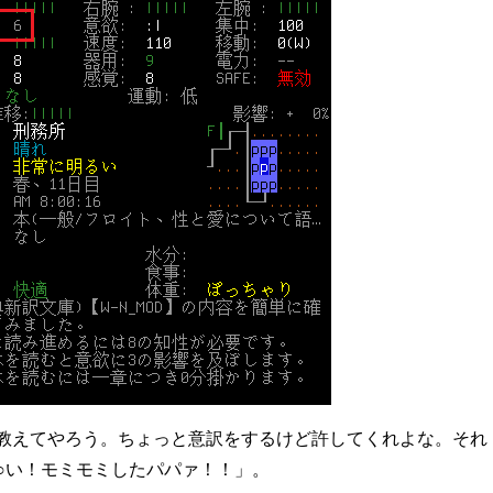
教えてやろう。ちょっと意訳をするけど許してくれよな。それ
○い！モミモミしたパパァ！！」。