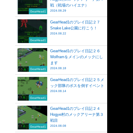
戦（戦場のハイエナ）
2024.08.29
GearHead1
GearHead1のプレイ日記２７
Snake Lake公園に行こう！
2024.08.22
GearHead1
GearHead1のプレイ日記２６
Wolframをメインのメックにし
ます
2024.08.18
GearHead1
GearHead1のプレイ日記２５メ
ック部隊のボスを倒すイベント
2024.08.14
GearHead1
GearHead1のプレイ日記２４
Hogye村のメックアリーナ第３
戦目
2024.08.08
GearHead1