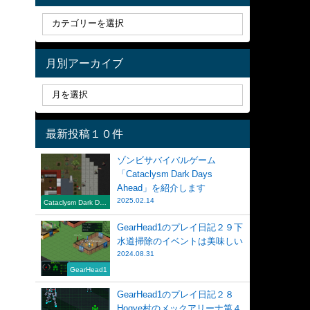
月別アーカイブ
最新投稿１０件
ゾンビサバイバルゲーム
「Cataclysm Dark Days
Ahead」を紹介します
2025.02.14
Cataclysm Dark Day
s Ahead
GearHead1のプレイ日記２９下
水道掃除のイベントは美味しい
2024.08.31
GearHead1
GearHead1のプレイ日記２８
Hogye村のメックアリーナ第４