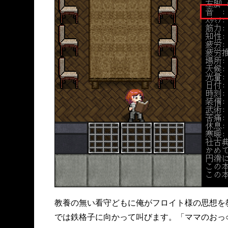
教養の無い看守どもに俺がフロイト様の思想を
では鉄格子に向かって叫びます。「ママのおっ