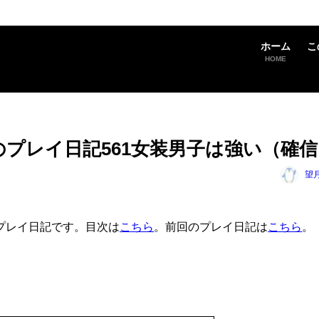
ホーム
こ
HOME
 Aheadのプレイ日記561女装男子は強い（確
望
ad」のプレイ日記です。目次は
こちら
。前回のプレイ日記は
こちら
。