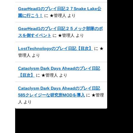
GearHead1のプレイ日記２７Snake Lake公
園に行こう！
に
★管理人
より
GearHead1のプレイ日記２５メック部隊のボ
スを倒すイベント
に
★管理人
より
LostTechnologyのプレイ日記【目次】
に
★
管理人
より
Cataclysm Dark Days Aheadのプレイ日記
【目次】
に
★管理人
より
Cataclysm Dark Days Aheadのプレイ日記
585クレイジーな研究所MODを導入
に
★管理
人
より