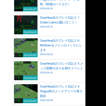
戦（戦場のハイエナ）
2024.08.29
GearHead1
GearHead1のプレイ日記２７
Snake Lake公園に行こう！
2024.08.22
GearHead1
GearHead1のプレイ日記２６
Wolframをメインのメックにし
ます
2024.08.18
GearHead1
GearHead1のプレイ日記２５メ
ック部隊のボスを倒すイベント
2024.08.14
GearHead1
GearHead1のプレイ日記２４
Hogye村のメックアリーナ第３
戦目
2024.08.08
GearHead1