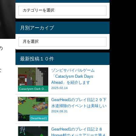
月別アーカイブ
の
最新投稿１０件
な
ゾンビサバイバルゲーム
「Cataclysm Dark Days
Ahead」を紹介します
2025.02.14
Cataclysm Dark Day
s Ahead
GearHead1のプレイ日記２９下
水道掃除のイベントは美味しい
2024.08.31
GearHead1
GearHead1のプレイ日記２８
Hogye村のメックアリーナ第４