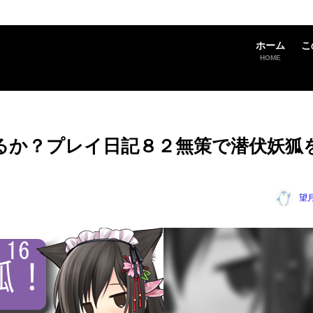
ホーム
こ
HOME
るか？プレイ日記８２無策で潜伏妖狐
望