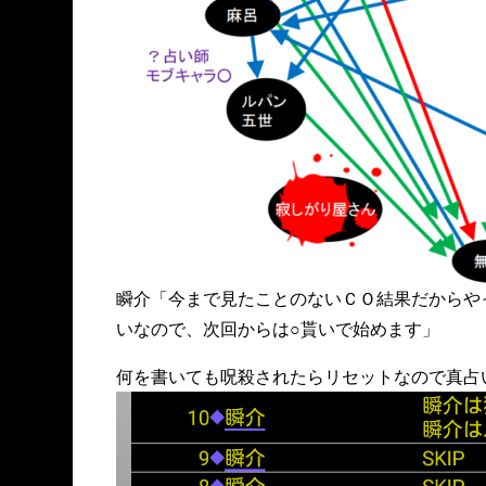
瞬介「今まで見たことのないＣＯ結果だからや
いなので、次回からは○貰いで始めます」
何を書いても呪殺されたらリセットなので真占