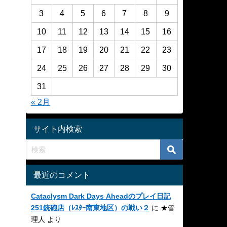
3
4
5
6
7
8
9
10
11
12
13
14
15
16
17
18
19
20
21
22
23
24
25
26
27
28
29
30
31
« 2月
サイト内検索
最近のコメント
Cataclysm Dark Days Aheadのプレイ日記
251銃砲店（ﾚｽﾀｰ南東地区）の戦い２
に
★管
理人
より