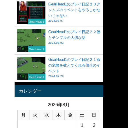
GearHead1のプレイ日記２３ク
ソムズのイベントをやるしかな
いじゃない
2024.08.07
GearHead1
GearHead1のプレイ日記２２僕
とチンプルの大切な話
2024.08.03
GearHead1
GearHead1のプレイ日記２１命
の危険を教えてくれる傭兵のイ
ベント
2024.07.29
GearHead1
カレンダー
2026年8月
月
火
水
木
金
土
日
1
2